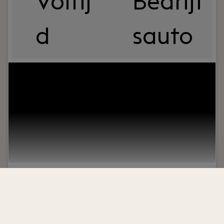
Voltij
Bedrijf
d
sauto
Your role:
Heb je ervaring in de liftindustrie en wil
je jouw organisatorische en technische
capaciteiten inzetten bij een van DE befaamde
bedrijven in de liftindustrie? Ben je capabel in het
vastleggen van de conditie / liftlifecycle
management van een lift en wil je dit combineren
met een centrale rol binnen onze
moderniseringsorganisatie?
Lees verder>