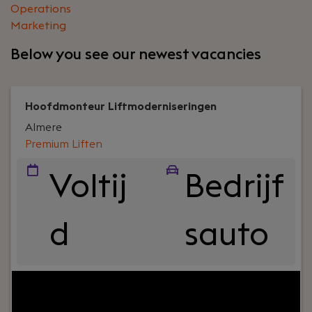
Operations
Marketing
Below you see our newest vacancies
Hoofdmonteur Liftmoderniseringen
Almere
Premium Liften
Voltij
Bedrijf
d
sauto
Your role:
Ben je klaar voor een technische
uitdaging waarin je jouw elektrotechnische en