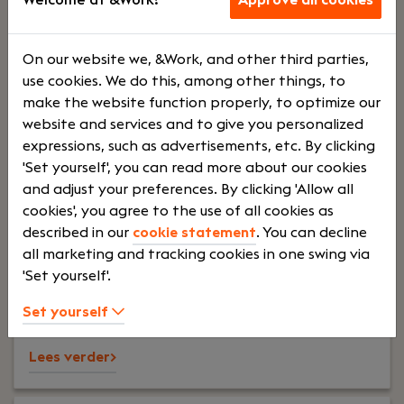
€
On our website we, &Work, and other third parties,
use cookies. We do this, among other things, to
9000
make the website function properly, to optimize our
website and services and to give you personalized
expressions, such as advertisements, etc. By clicking
Your role:
Wil jij werken aan actuele juridische
'Set yourself', you can read more about our cookies
vraagstukken op het snijvlak van recht,
and adjust your preferences. By clicking 'Allow all
technologie en ondernemerschap? Als advocaat-
cookies', you agree to the use of all cookies as
medewerker Privacy & ICT bij CKH Advocaten in
described in our
cookie statement
. You can decline
Alkmaar adviseer je ondernemers en
all marketing and tracking cookies in one swing via
ondernemingen over onder andere
'Set yourself'.
privacywetgeving, datalekken, digitale
Set yourself
dienstverlening en IT-contracten.Je krijgt de
vrijheid om jouw rol vorm te geven op een manier
Lees verder>
die aansluit bij jouw ervaring en ambities. Of je nu
graag snel schakelt bij urgente
privacyvraagstukken, een eigen praktijk wilt