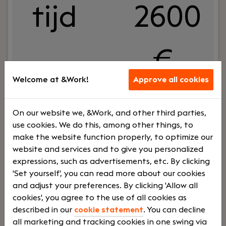
tijd
2600
- €
Welcome at &Work!
Approve all cookies
3600
On our website we, &Work, and other third parties,
use cookies. We do this, among other things, to
make the website function properly, to optimize our
Your role:
Ben jij op zoek naar een inhoudelijke
website and services and to give you personalized
parttime functie waarin je écht
expressions, such as advertisements, etc. By clicking
verantwoordelijkheid krijgt? Wil je werken in een
'Set yourself', you can read more about our cookies
commercieel en gedreven team, maar wél op een
and adjust your preferences. By clicking 'Allow all
manier die past bij jouw agenda? Dan is deze rol
cookies', you agree to the use of all cookies as
wat voor jou.Bij &Work zoeken we een die ons sales
described in our
cookie statement
. You can decline
team ondersteunt bij het vinden, spreken en
all marketing and tracking cookies in one swing via