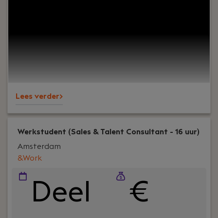
organisatie en krijg je energie van contact met
mensen? Vind je het leuk om zaken te regelen,
overzicht te bewaren en collega's te
ondersteunen? Dan is deze functie als
Receptioniste bij PREMIUM Liften iets voor jou!
Lees verder>
Werkstudent (Sales & Talent Consultant - 16 uur)
Amsterdam
&Work
Deel
€