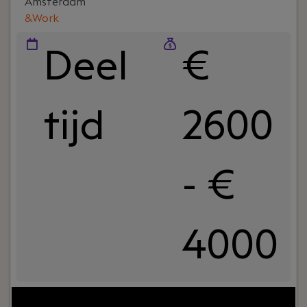
Amsterdam
&Work
Deel
€
tijd
2600
- €
4000
Your role:
Ben jij op zoek naar een bijbaan waarin