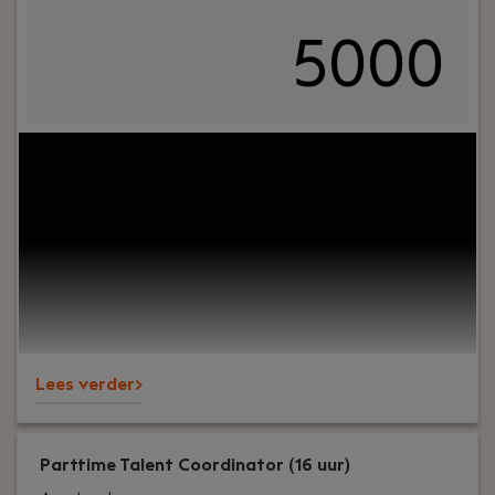
5000
Your role:
Ben jij commercieel ingesteld, analytisch
en goed met mensen? Als Junior Commercieel
Consultant (Recruitment) combineer je sales,
advies en relatiebeheer in één rol. Je helpt
bedrijven groeien én talenten aan hun volgende
stap, terwijl je zelf alles leert over recruitment en
business development — volledig op kantoor in
Amsterdam.
Lees verder>
Parttime Talent Coordinator (16 uur)