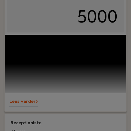
5000
Your role:
Competitief, leergierig en klaar om te
presteren? Als Junior Sales Consultant krijg je bij
&Work de kans om je commerciële talent direct in
de praktijk te brengen. Je runt je eigen markt,
spreekt dagelijks met klanten en kandidaten en
leert razendsnel van collega’s op kantoor in
Amsterdam.
Lees verder>
Receptioniste