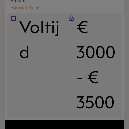
Almere
Premium Liften
Voltij
€
d
3000
- €
3500
Your role:
Ben jij het visitekaartje van een