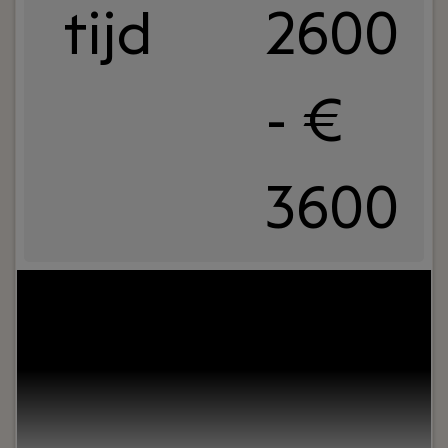
tijd
2600
- €
3600
Your role:
Ben jij op zoek naar een bijbaan met
inhoud, waar je meer leert dan alleen de basics?
Wil je een rol waarin je echt bijdraagt aan het
succes van een commercieel team, terwijl je ruimte
houdt voor je studie? Dan is dit jouw kans.Bij
&Work zoeken we een Sales Support die ons helpt
ons netwerk van talent verder uit te bouwen en