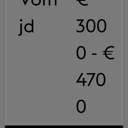
jd
300
0 - €
470
0