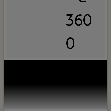
360
0
Your role:
Ben jij een ervaren backoffice
professional die de flexmarkt door en door kent?
Dan zoeken wij jou!