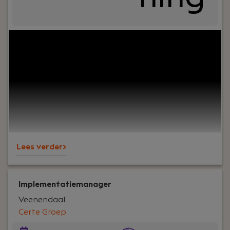
Your role:
Ben jij een daadkrachtige leider met een
passie voor productie, kwaliteit en
procesverbetering? Vind je het leuk om zowel
operationeel als organisatorisch het verschil te
maken en werk je graag mee op de vloer? Dan zijn
wij op zoek naar jou!
Lees verder>
Implementatiemanager
Veenendaal
Certe Groep