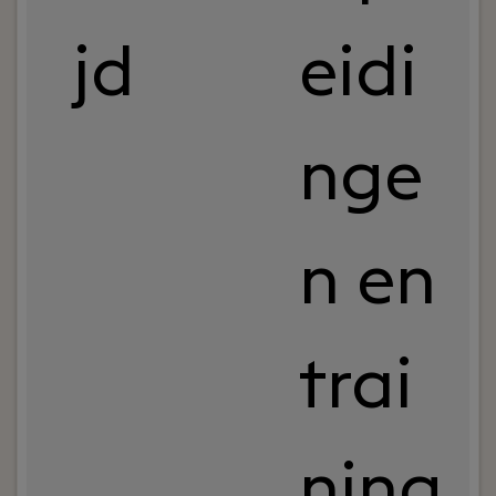
jd
eidi
nge
n en
trai
ning