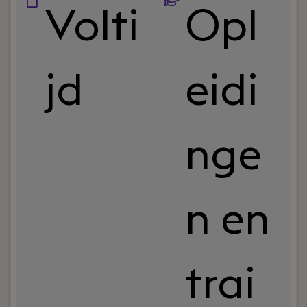
Volti
Opl
jd
eidi
nge
n en
trai