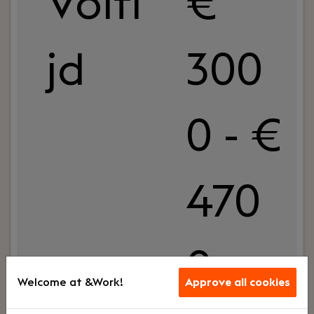
Volti
€
jd
300
0 - €
470
0
Welcome at &Work!
Approve all cookies