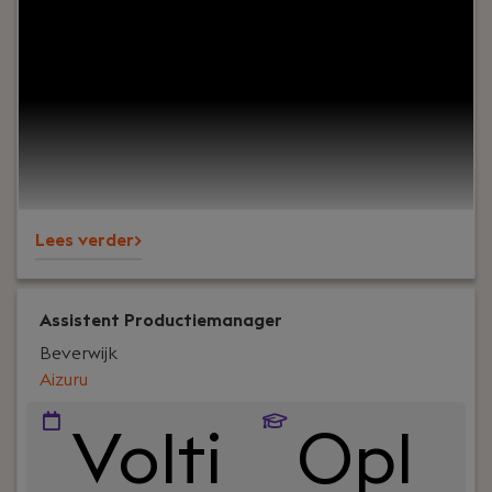
Your role:
Wil jij impact in de zorg creëren en snel
schakelen? Als Adviseur Zorg & Implementatie ben
je onderdeel van het Momo Care Team en
verantwoordelijk voor succesvolle implementaties
en het onderhouden van de Momo BedSense App
binnen zorgorganisaties in Zuid-West Nederland.
Lees verder>
Assistent Productiemanager
Beverwijk
Aizuru
Volti
Opl