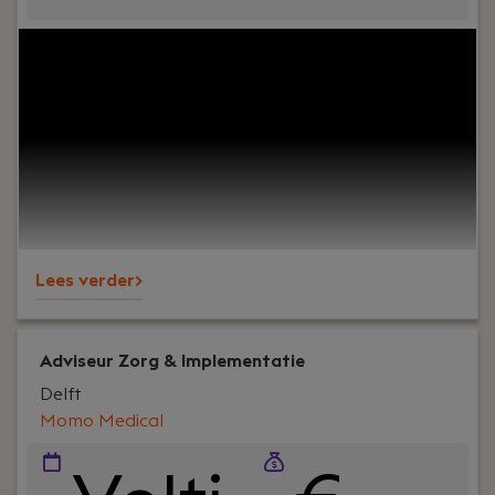
Your role:
Ben jij een verbindende kracht met
uitstekende communicatieve vaardigheden en een
passie voor mensen? In deze rol ben jij dé schakel
die teams en processen soepel laat verlopen,
zodat operationele doelstellingen moeiteloos
worden behaald.
Lees verder>
Adviseur Zorg & Implementatie
Delft
Momo Medical