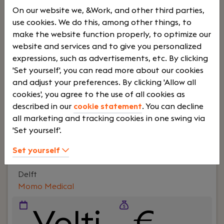
Your role:
Wil jij impact in de zorg creëren en kun je
On our website we, &Work, and other third parties,
snel schakelen? Als Adviseur Zorg & Implementatie
use cookies. We do this, among other things, to
ben je een belangrijk onderdeel van het Momo
make the website function properly, to optimize our
Care Team en ben je samen met jouw team
website and services and to give you personalized
verantwoordelijk voor het succesvol
expressions, such as advertisements, etc. By clicking
implementeren en onderhouden van de Momo
'Set yourself', you can read more about our cookies
BedSense App binnen zorgorganisaties. Je
and adjust your preferences. By clicking 'Allow all
begeleidt nieuwe organisaties bij de start,
cookies', you agree to the use of all cookies as
organiseert bijeenkomsten en onderhoudt
described in our
cookie statement
. You can decline
Lees verder>
intensief contact met zorgmedewerkers,
all marketing and tracking cookies in one swing via
behandelaars en management.
'Set yourself'.
Adviseur Zorg & Implementatie regio Bergen op
Set yourself
Zoom (Zuid-West Nederland)
Delft
Momo Medical
Volti
€