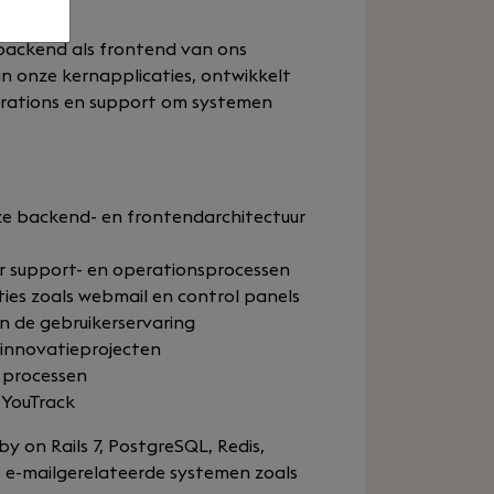
 backend als frontend van ons
n onze kernapplicaties, ontwikkelt
erations en support om systemen
e backend- en frontendarchitectuur
r support- en operationsprocessen
ies zoals webmail en control panels
n de gebruikerservaring
 innovatieprojecten
 processen
 YouTrack
 on Rails 7, PostgreSQL, Redis,
e e-mailgerelateerde systemen zoals