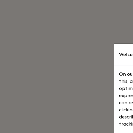
Welco
On our
this, 
optimi
expres
can re
clicki
descri
tracki