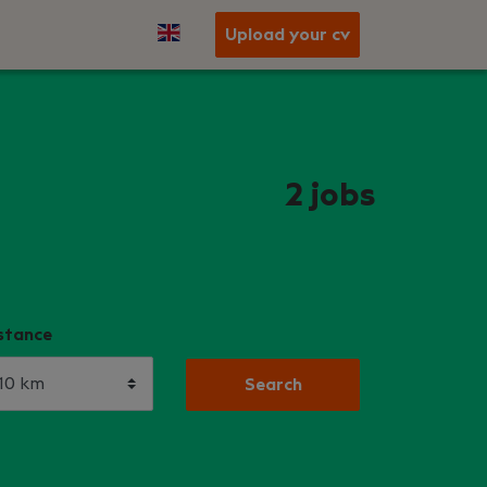
Upload your cv
2
jobs
stance
Search