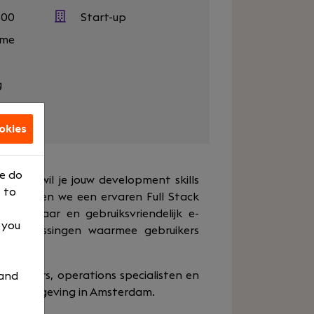
500
Start-up
eme
g
okies
We do
ernet en wil je jouw development skills
 to
in zoeken we een ervaren Full Stack
schaalbaar en gebruiksvriendelijk e-
, you
ve oplossingen waarmee gebruikers
ivacy.
velopers, operations specialisten en
 and
artupomgeving in Amsterdam.