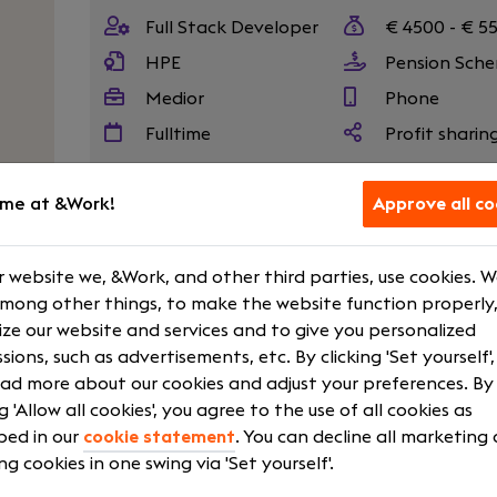
Full Stack Developer
€ 4500 - € 5
HPE
Pension Sch
Medior
Phone
Fulltime
Profit sharin
Show more
me at &Work!
Approve all co
 website we, &Work, and other third parties, use cookies. 
Geloof jij in een eerlijk en privacygericht int
among other things, to make the website function properly,
inzetten om écht impact te maken? Bij Sover
ze our website and services and to give you personalized
Developer die wil bijdragen aan een veilig, 
sions, such as advertisements, etc. By clicking 'Set yourself'
mailplatform. Je werkt mee aan innovatie
ad more about our cookies and adjust your preferences. By
volledige controle houden over hun digitale pr
ng 'Allow all cookies', you agree to the use of all cookies as
Je komt terecht in een ambitieus team van de
bed in our
cookie statement
. You can decline all marketing
privacyfanaten binnen een internationale st
ng cookies in one swing via 'Set yourself'.