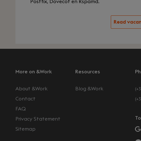
Postfix, Dovecot en Rspamd.
Read vaca
More on &Work
Resources
Ph
About &Work
Blog &Work
(+3
Contact
(+
FAQ
To
Privacy Statement
Sitemap