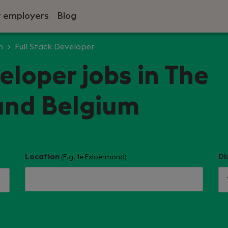
r employers
Blog
n
Full Stack Developer
eloper jobs in The
and Belgium
Location
Di
(E.g. 1e Exloërmond)