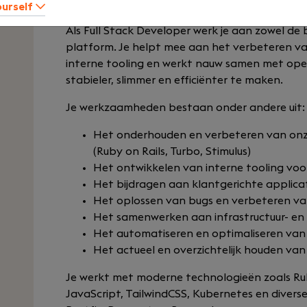
Your role
ourself
Als Full Stack Developer werk je aan zowel de
platform. Je helpt mee aan het verbeteren va
interne tooling en werkt nauw samen met op
stabieler, slimmer en efficiënter te maken.
Je werkzaamheden bestaan onder andere uit:
Het onderhouden en verbeteren van onz
(Ruby on Rails, Turbo, Stimulus)
Het ontwikkelen van interne tooling voo
Het bijdragen aan klantgerichte applicat
Het oplossen van bugs en verbeteren va
Het samenwerken aan infrastructuur- en
Het automatiseren en optimaliseren van
Het actueel en overzichtelijk houden van
Je werkt met moderne technologieën zoals Ruby
JavaScript, TailwindCSS, Kubernetes en divers