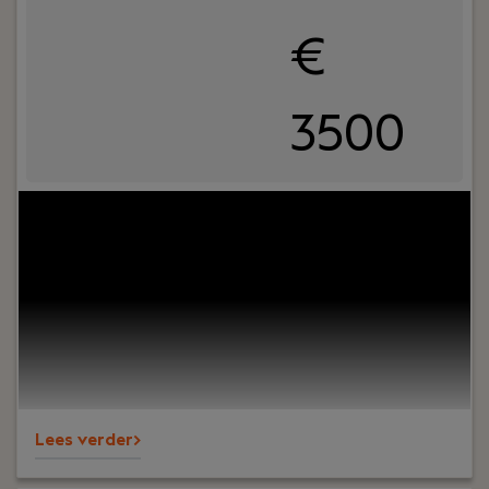
€
3500
Your role:
Ben jij het visitekaartje van een
organisatie en krijg je energie van contact met
mensen? Vind je het leuk om zaken te regelen,
overzicht te bewaren en collega's te
ondersteunen? Dan is deze functie als
Receptioniste bij PREMIUM Liften iets voor jou!
Lees verder>