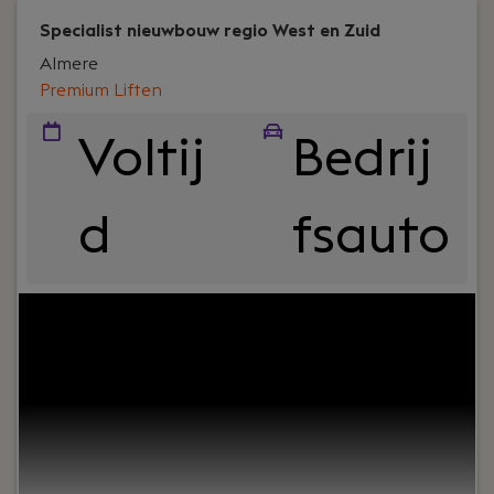
Specialist nieuwbouw regio West en Zuid
Almere
Premium Liften
Voltij
Bedrij
d
fsauto
Your role:
Ben je klaar voor een technische
uitdaging waarin je jouw lift technische kennis in
kan zetten? Geniet je van de vrijheid van het
onderweg zijn en het blij maken van klanten en
het helpen van collega’s? Dit is jouw kans! Ons
nieuwbouwteam zoekt een nieuwbouw specialist,
een ervaren liftmonteur die nieuwbouw teams kan
aansturen, liften zelfstandig kan inregelen en er