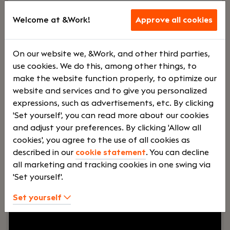
rol in het verder professionaliseren van de
Finance Manager
commerciële organisatie en het realiseren van
Welcome at &Work!
Approve all cookies
Almere
onze groeiambities.
Premium Liften
On our website we, &Work, and other third parties,
Voltij
€
use cookies. We do this, among other things, to
make the website function properly, to optimize our
website and services and to give you personalized
d
6500 -
expressions, such as advertisements, etc. By clicking
'Set yourself', you can read more about our cookies
and adjust your preferences. By clicking 'Allow all
€
cookies', you agree to the use of all cookies as
described in our
cookie statement
. You can decline
all marketing and tracking cookies in one swing via
8000
'Set yourself'.
Set yourself
Your role:
Ben jij een ervaren financial die verder
kijkt dan de cijfers? Krijg jij energie van het