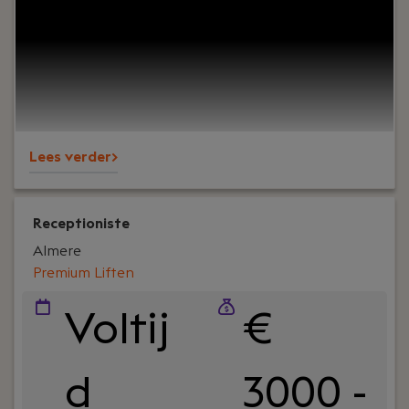
optimaliseren van financiële processen én het
aansturen van een team? Wil je werken binnen
een groeiende technische organisatie waar jouw
inzichten direct bijdragen aan de verdere
professionalisering van de organisatie? Dan is de
rol van Finance Manager bij PREMIUM Liften iets
voor jou.
Lees verder>
Receptioniste
Almere
Premium Liften
Voltij
€
d
3000 -