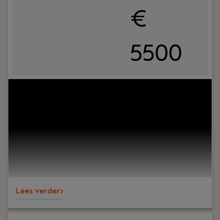
€
5500
Your role:
Bij Dijkland administratie- en
belastingadviseurs draait het om meer dan alleen
cijfers. Het draait om vertrouwen, persoonlijk
contact en zorgen dat ondernemers op ons
kunnen bouwen. En ja, ook om een goede sfeer op
kantoor.Wij ondersteunen al jaren MKB-
ondernemers in diverse branches en staan
bekend om onze nuchtere aanpak, korte lijnen en
betrokkenheid – richting klanten én collega’s.
Lees verder>