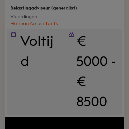
Belastingadviseur (generalist)
Vlaardingen
Hofman Accountants
Voltij
€
d
5000 -
€
8500
Your role:
Bij Hofman Accountants zijn we op zoek
naar een ervaren belastingadviseur die proactief