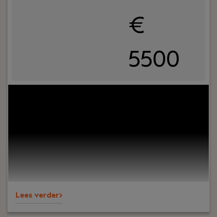
€
5500
Your role:
Bij Dijkland administratie- en
belastingadviseurs draait het om meer dan cijfers.
Om vertrouwen, samenwerking en ondernemers
écht verder helpen. En ja, ook om humor op de
werkvloer en goede lunches.Wij werken al jaren
voor een breed MKB-klantenbestand en staan
bekend om onze nuchtere aanpak,
betrokkenheid en persoonlijke aandacht – voor
klanten én collega’s.
Lees verder>