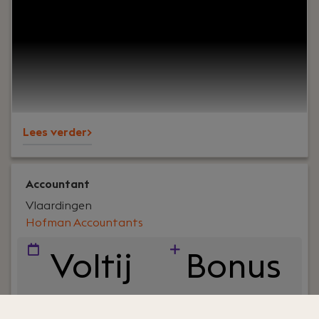
onze MKB klanten adviseert op fiscaal gebied. Je
hebt minimaal 5 tot 10 jaar ervaring als fiscalist
om zelfstandig contact met onze klanten te
kunnen hebben. En als je veel meer ervaring hebt,
kun je wellicht meteen als senior belastingadviseur
starten.
Lees verder>
Accountant
Vlaardingen
Hofman Accountants
Voltij
Bonus
d
systee