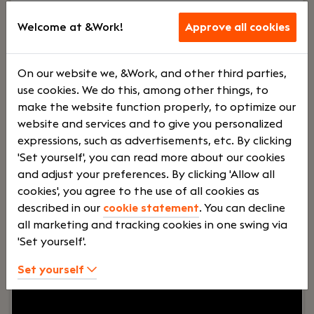
Junior salarisadministrateur
Welcome at &Work!
Approve all cookies
Haaften
Dijkland Administratie
On our website we, &Work, and other third parties,
Voltij
€
use cookies. We do this, among other things, to
make the website function properly, to optimize our
website and services and to give you personalized
d
2500 -
expressions, such as advertisements, etc. By clicking
'Set yourself', you can read more about our cookies
and adjust your preferences. By clicking 'Allow all
€
cookies', you agree to the use of all cookies as
described in our
cookie statement
. You can decline
all marketing and tracking cookies in one swing via
3500
'Set yourself'.
Set yourself
Your role:
Bij Dijkland administratie- en
belastingadviseurs draait het niet alleen om