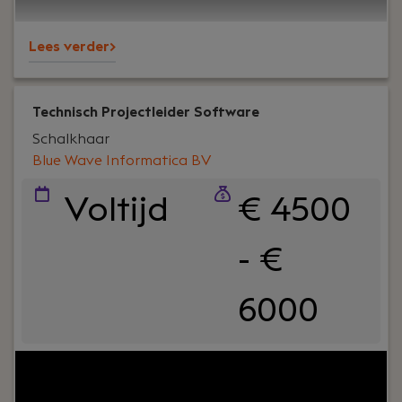
Lees verder>
Technisch Projectleider Software
Schalkhaar
Blue Wave Informatica BV
Voltijd
€ 4500
- €
6000
Your role:
In deze rol als Technisch Projectleider bij
Blue Wave Informatica ben jij de verbindende