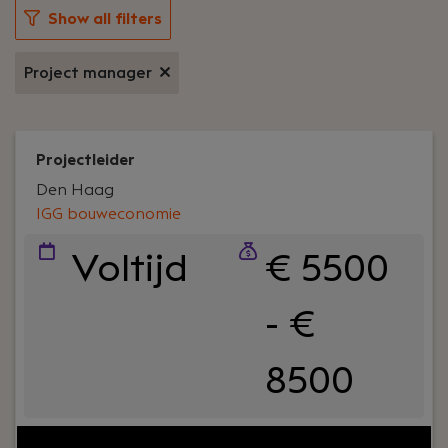
Show all filters
Project manager
Projectleider
Den Haag
IGG bouweconomie
Voltijd
€ 5500
- €
8500
Your role:
Als Projectleider bij IGG werk je aan