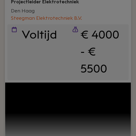
Projectleider Elektrotechniek
Den Haag
Steegman Elektrotechniek B.V.
Voltijd
€ 4000
- €
5500
Your role:
Ben jij een ervaren organisator met
technische kennis en een natuurlijke
leiderschapsstijl? Als Projectleider Elektrotechniek
bij Steegman Elektrotechniek zorg jij voor een
vlekkeloze uitvoering van diverse projecten, van
planning en kwaliteit tot klanttevredenheid en
rendement.