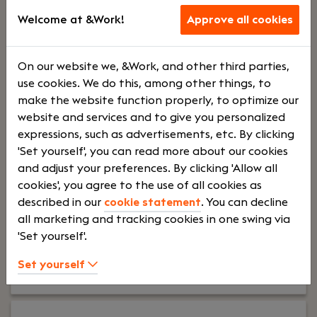
Welcome at &Work!
Approve all cookies
en
On our website we, &Work, and other third parties,
training
use cookies. We do this, among other things, to
make the website function properly, to optimize our
Your role:
Ben jij een gedreven peoplemanager
website and services and to give you personalized
met technisch en commercieel inzicht? Wil je
expressions, such as advertisements, etc. By clicking
werken in een groeiende organisatie waar
'Set yourself', you can read more about our cookies
kwaliteit, klantgerichtheid en innovatie centraal
and adjust your preferences. By clicking 'Allow all
staan? Dan is deze functie als Servicemanager bij
cookies', you agree to the use of all cookies as
VeboLift iets voor jou. In deze veelzijdige rol stuur
described in our
cookie statement
. You can decline
je een team van servicemonteurs aan, onderhoud
all marketing and tracking cookies in one swing via
je klantrelaties en draag je actief bij aan de
'Set yourself'.
verdere groei van onze serviceactiviteiten.
Set yourself
Lees verder>