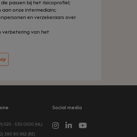
ie passen bij het risicoprofiel;
 aan onze intermediairs;
enpersonen en verzekeraars over
en verbetering van het
ncy
one
Social media
1) 020 - 530 0500 (NL)
32) 380 80 862 (BE)