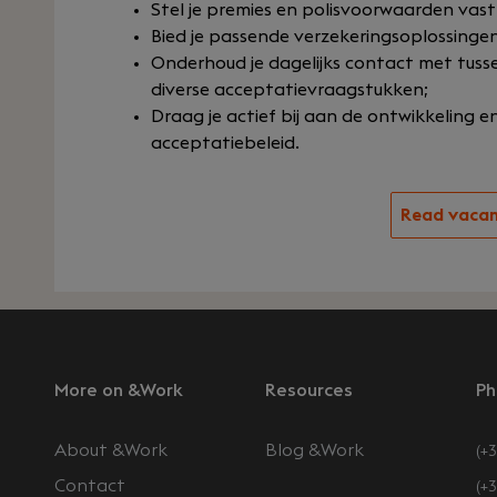
Stel je premies en polisvoorwaarden vast d
Bied je passende verzekeringsoplossingen
Onderhoud je dagelijks contact met tuss
diverse acceptatievraagstukken;
Draag je actief bij aan de ontwikkeling 
acceptatiebeleid.
Read vaca
More on &Work
Resources
Ph
About &Work
Blog &Work
(+3
Contact
(+