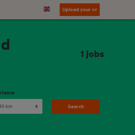
Upload your cv
nd
1
jobs
stance
Search