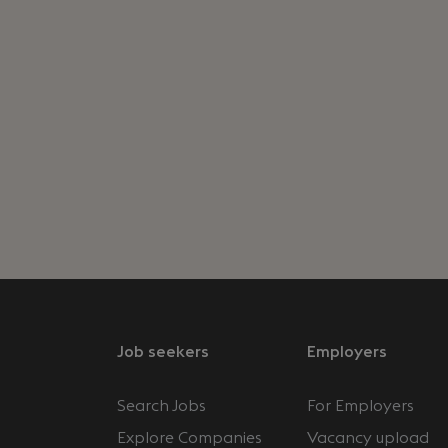
Job seekers
Employers
Search Jobs
For Employers
Explore Companies
Vacancy upload