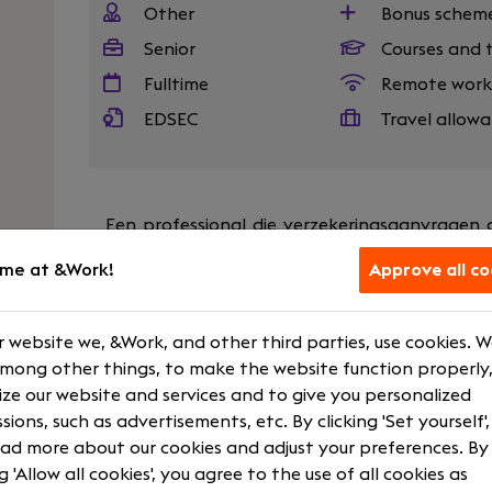
Other
Bonus schem
Senior
Courses and t
Fulltime
Remote work
EDSEC
Travel allow
Een professional die verzekeringsaanvragen 
kritisch?
me at &Work!
Approve all co
Word jij onze nieuwe specialist in het beoord
Daarbij de vraag of jij iemand met oog voor d
 website we, &Work, and other third parties, use cookies. 
energie krijgt van het analyseren van r
among other things, to make the website function properly,
verzekeringsaanvragen? Dan is deze uitdaging 
ze our website and services and to give you personalized
sions, such as advertisements, etc. By clicking 'Set yourself'
Your role
ad more about our cookies and adjust your preferences. By
ng 'Allow all cookies', you agree to the use of all cookies as
Als Acceptant volmacht ben jij op de Acceptati