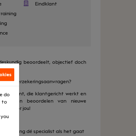
e
Eindklant
raining
ing
ance
deskundig beoordeelt, objectief doch
okies
elen van verzekeringsaanvragen?
etail bent, die klantgericht werkt en
We do
isico's en beoordelen van nieuwe
 to
iets voor jou!
, you
e afdeling dé specialist als het gaat