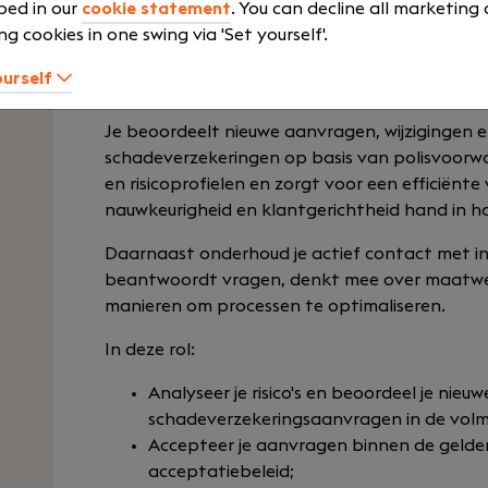
bed in our
cookie statement
. You can decline all marketing
om het beoordelen, accepteren en beheren van
ng cookies in one swing via 'Set yourself'.
ons volmachtbedrijf. Je speelt een belangrijke
draagt direct bij aan een hoogwaardige diens
ourself
intermediairbedrijven.
Je beoordeelt nieuwe aanvragen, wijzigingen 
schadeverzekeringen op basis van polisvoorwa
en risicoprofielen en zorgt voor een efficiënt
nauwkeurigheid en klantgerichtheid hand in h
Daarnaast onderhoud je actief contact met int
beantwoordt vragen, denkt mee over maatwer
manieren om processen te optimaliseren.
In deze rol:
Analyseer je risico's en beoordeel je nie
schadeverzekeringsaanvragen in de vol
Accepteer je aanvragen binnen de gelden
acceptatiebeleid;