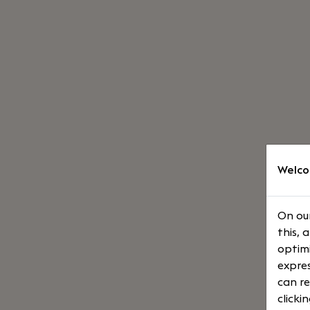
Welco
On our
this, 
optimi
expres
can re
clicki