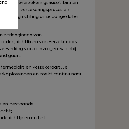
 and
 schadeverzekeringsrisico's binnen
 rol in het verzekeringsproces en
tverlening richting onze aangesloten
en verlengingen van
arden, richtlijnen van verzekeraars
e verwerking van aanvragen, waarbij
and gaan.
ermediairs en verzekeraars. Je
koplossingen en zoekt continu naar
uwe en bestaande
macht;
de richtlijnen en het