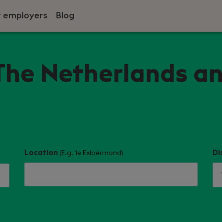
r employers
Blog
 The Netherlands a
Location
Di
(E.g. 1e Exloërmond)