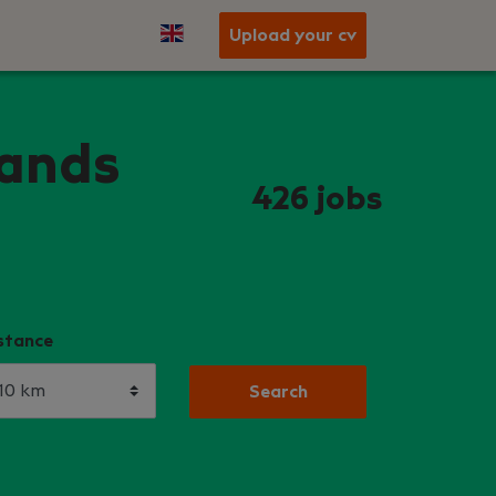
Upload your cv
lands
426
jobs
stance
Search