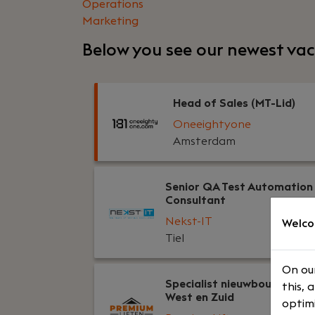
Operations
Marketing
Below you see our newest vac
Head of Sales (MT-Lid)
Oneeightyone
Amsterdam
Senior QA Test Automation
Consultant
Nekst-IT
Welco
Tiel
On our
Specialist nieuwbouw regio
this, 
West en Zuid
optimi