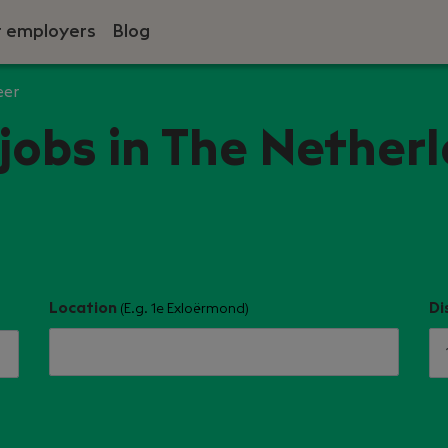
r employers
Blog
eer
 jobs in The Nether
Location
Di
(E.g. 1e Exloërmond)