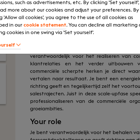
sions, such as advertisements, etc. By clicking 'Set yourself'
HPE
Lunch provid
ad more about our cookies and adjust your preferences. By
Show more
ng 'Allow all cookies', you agree to the use of all cookies as
bed in our
cookie statement
. You can decline all marketing
ng cookies in one swing via 'Set yourself'.
ourself
Als Head of Sales (MT-lid) vervul je een sleut
verantwoordelijk voor het realiseren van co
klantrelaties en het verder uitbouwen 
commerciële scherpte herken je direct waa
vertalen naar resultaat. Je bent een energiek
richting geeft en tegelijkertijd zelf het voor
salestrajecten.
Juist in deze scale-upfase spee
professionaliseren van de commerciële orga
groeiambities.
Your role
Je bent verantwoordelijk voor het behalen va
forecastdoelstellingen en geeft richting aan 