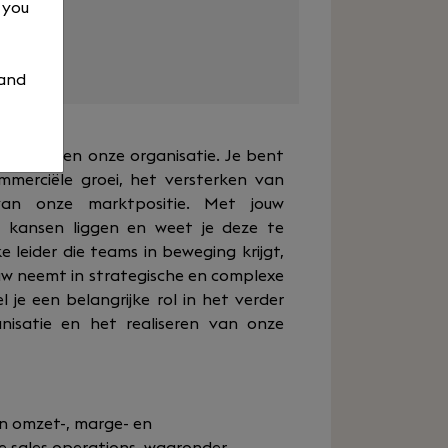
, you
ed
 and
elrol binnen onze organisatie. Je bent
mmerciële groei, het versterken van
van onze marktpositie. Met jouw
r kansen liggen en weet je deze te
e leider die teams in beweging krijgt,
touw neemt in strategische en complexe
l je een belangrijke rol in het verder
nisatie en het realiseren van onze
n omzet-, marge- en
de sales operations, waaronder