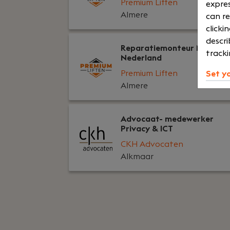
Premium Liften
expres
Almere
can re
clicki
descri
Reparatiemonteur Midden-
tracki
Nederland
Premium Liften
Set y
Almere
Advocaat- medewerker
Privacy & ICT
CKH Advocaten
Alkmaar