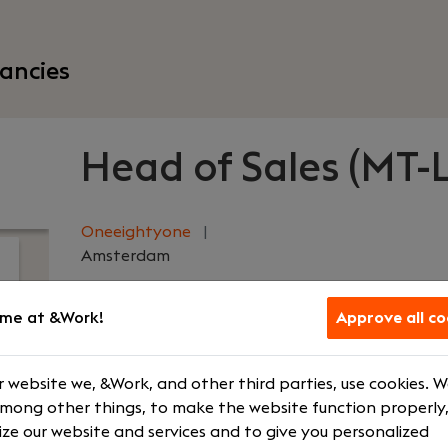
ancies
Head of Sales (MT-L
Oneeightyone
|
Amsterdam
me at &Work!
Approve all co
Your role
What we off
Sales Manager
€ 5000 - € 8
 website we, &Work, and other third parties, use cookies. 
Senior
Bonus schem
among other things, to make the website function properly,
ze our website and services and to give you personalized
Fulltime
Company ca