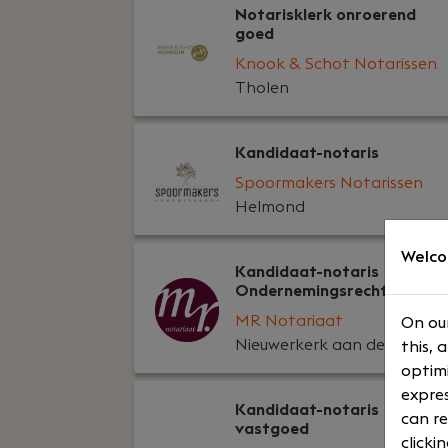
Notarisklerk onroerend
goed
Knook & Schot Notarissen
Tholen
Kandidaat-notaris
Spoormakers Notarissen
Helmond
Welco
Kandidaat-notaris
Ondernemingsrecht
MR Notariaat
On our
Nieuwerkerk aan den IJssel
this, 
optimi
expres
Kandidaat-notaris
can re
vastgoed
clicki