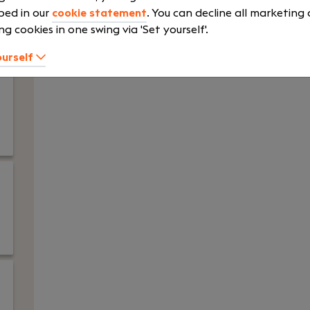
ver weg.
bed in our
cookie statement
. You can decline all marketing
ng cookies in one swing via 'Set yourself'.
ourself
Read vaca