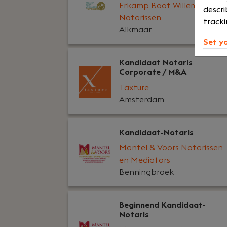
Erkamp Boot Willemsen
descri
Notarissen
tracki
Alkmaar
Set y
Kandidaat Notaris
Corporate / M&A
Taxture
Amsterdam
Kandidaat-Notaris
Mantel & Voors Notarissen
en Mediators
Benningbroek
Beginnend Kandidaat-
Notaris