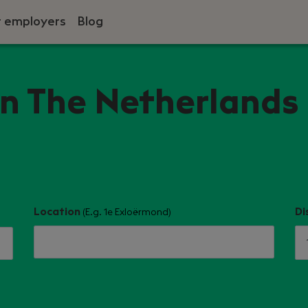
r employers
Blog
 in The Netherlands
Location
Di
(E.g. 1e Exloërmond)