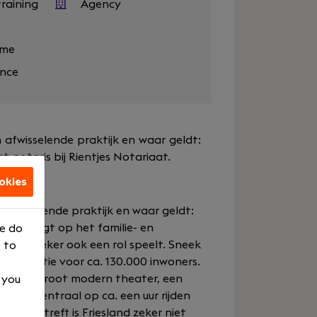
raining
Agency
s
eme
ance
 afwisselende praktijk en waar geldt:
-notaris bij Rientjes Notariaat.
okies
afwisselende praktijk en waar geldt:
 jaren ligt op het familie- en
We do
tijk zeker ook een rol speelt. Sneek
 to
um functie voor ca. 130.000 inwoners.
centrum, groot modern theater, een
, you
jk vrij centraal op ca. een uur rijden
dat betreft is Friesland zeker niet