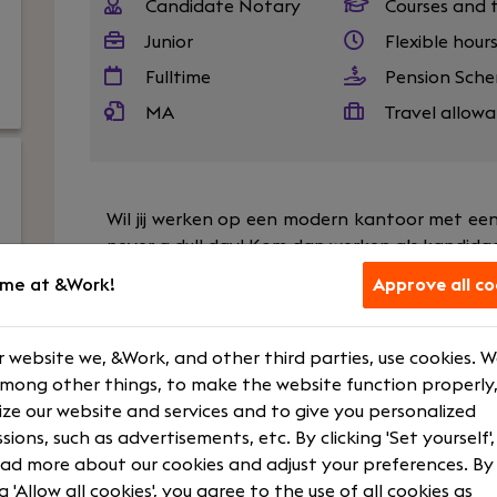
Candidate Notary
Courses and t
Junior
Flexible hour
Fulltime
Pension Sch
MA
Travel allow
Wil jij werken op een modern kantoor met een
never a dull day! Kom dan werken als kandidaat
me at &Work!
Approve all co
Your role
Wil jij werken op een modern kantoor met een 
never a dull day! Een praktijk waar de nadruk al
 website we, &Work, and other third parties, use cookies. 
ondernemingsrecht, maar waar de vastgoedprak
among other things, to make the website function properly,
is een hele fijne woon-werk stad met een centr
ze our website and services and to give you personalized
Het biedt alle faciliteiten met een prachtig 
sions, such as advertisements, etc. By clicking 'Set yourself'
ziekenhuis en vooral watersport. Het ligt eigenli
ad more about our cookies and adjust your preferences. By
van de meeste grote steden in Nederland. Wat 
ng 'Allow all cookies', you agree to the use of all cookies as