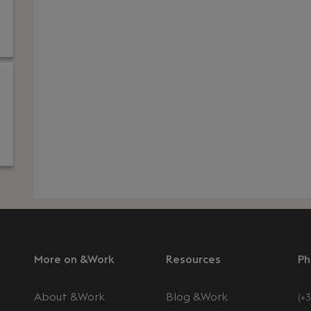
More on &Work
Resources
Ph
About &Work
Blog &Work
(+3