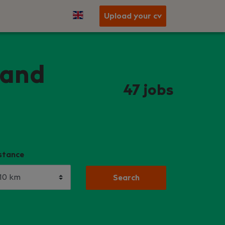
Upload your cv
 and
47
jobs
stance
Search