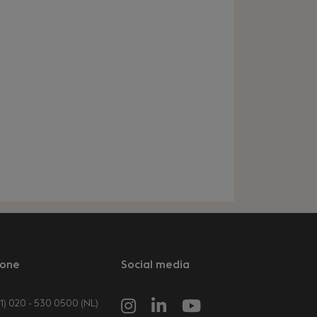
one
Social media
1) 020 - 530 0500 (NL)