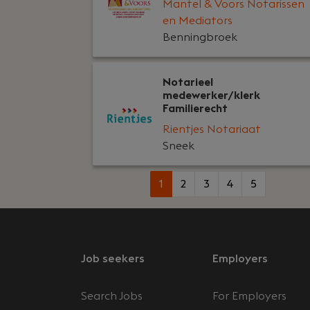
Mantel & Voors Notarissen
en Mediators
Benningbroek
Notarieel
medewerker/klerk
Familierecht
Rientjes Notariaat
Sneek
1
2
3
4
5
Job seekers
Employers
Search Jobs
For Employers