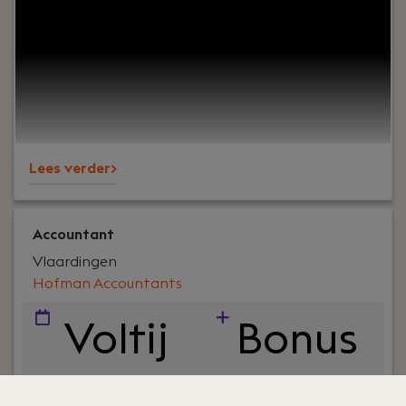
Om vertrouwen, samenwerking en ondernemers
écht verder helpen. En ja, ook om humor op de
werkvloer en goede lunches.Wij werken al jaren
voor een breed MKB-klantenbestand en staan
bekend om onze nuchtere aanpak,
betrokkenheid en persoonlijke aandacht – voor
klanten én collega’s.
Lees verder>
Accountant
Vlaardingen
Hofman Accountants
Voltij
Bonus
d
systee