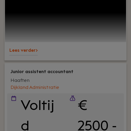
cijfers. Het draait om vertrouwen, persoonlijk
contact en zorgen dat ondernemers op ons
kunnen bouwen. En ja, ook om een goede sfeer op
kantoor.Wij ondersteunen al jaren MKB-
ondernemers in diverse branches en staan
bekend om onze nuchtere aanpak, korte lijnen en
betrokkenheid – richting klanten én collega’s.
Lees verder>
Junior assistent accountant
Haaften
Dijkland Administratie
Voltij
€
d
2500 -