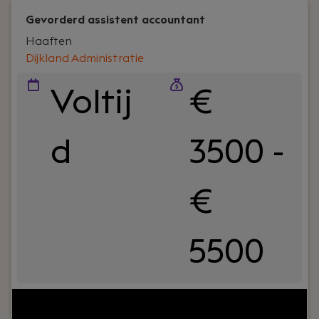
Gevorderd assistent accountant
Haaften
Dijkland Administratie
Voltij
€
d
3500 -
€
5500
Your role:
Bij Dijkland administratie- en
belastingadviseurs draait het om meer dan cijfers.