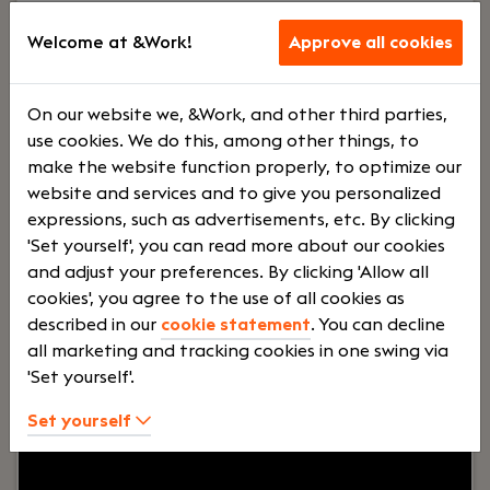
Gevorderd Salarisadministrateur
Welcome at &Work!
Approve all cookies
Haaften
Dijkland Administratie
On our website we, &Work, and other third parties,
Voltij
€
use cookies. We do this, among other things, to
make the website function properly, to optimize our
website and services and to give you personalized
d
3500 -
expressions, such as advertisements, etc. By clicking
'Set yourself', you can read more about our cookies
and adjust your preferences. By clicking 'Allow all
€
cookies', you agree to the use of all cookies as
described in our
cookie statement
. You can decline
all marketing and tracking cookies in one swing via
5500
'Set yourself'.
Set yourself
Your role:
Bij Dijkland administratie- en
belastingadviseurs draait het om meer dan alleen