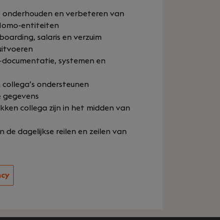
en, onderhouden en verbeteren van
Momo-entiteiten
oarding, salaris en verzuim
 uitvoeren
R-documentatie, systemen en
n collega’s ondersteunen
e gegevens
ken collega zijn in het midden van
n de dagelijkse reilen en zeilen van
ncy