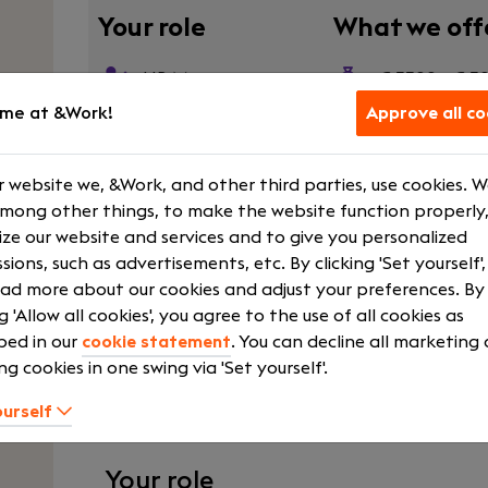
Your role
What we off
HR Manager
€ 3300 - € 3
me at &Work!
Approve all co
Fulltime
Courses and t
HPE
Laptop
Medior
Pension Sch
 website we, &Work, and other third parties, use cookies. 
among other things, to make the website function properly,
Show more
ze our website and services and to give you personalized
sions, such as advertisements, etc. By clicking 'Set yourself'
ad more about our cookies and adjust your preferences. By
ng 'Allow all cookies', you agree to the use of all cookies as
Ben jij zowel mensgericht als uitzonderlijk pre
bed in our
cookie statement
. You can decline all marketing
inzetten in een rol waarbij betrouwbaarheid e
ng cookies in one swing via 'Set yourself'.
betere ouderenzorg? Het People & Cultu
detailgerichte collega die cruciale admini
ourself
beheerst en verbetert.
Your role