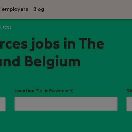
r employers
Blog
urces
es jobs in The
and Belgium
Location
Di
(E.g. 1e Exloërmond)