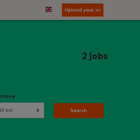
Upload your cv
2
jobs
stance
Search