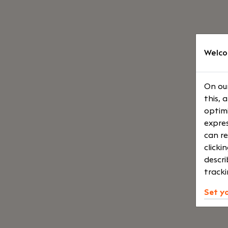
Welco
On our
this, 
optimi
expres
can re
clicki
descri
tracki
Set y