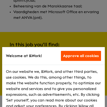
sprintcyclus;
Beheersing van de Marokkaanse taal;
Vaardigheden met Microsoft Office en ervaring
met ANVA (pré).
In this job you'll find:
Welcome at &Work!
Specialisation
Approve all cookies
& Depth
On our website we, &Work, and other third parties,
& Influence
use cookies. We do this, among other things, to
& Structure
make the website function properly, to optimize our
website and services and to give you personalized
expressions, such as advertisements, etc. By clicking
'Set yourself', you can read more about our cookies
and adjust your preferences. By clicking 'Allow all