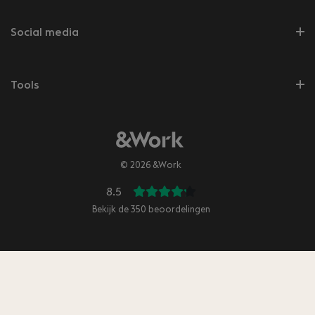
Social media
Tools
© 2026 &Work
8.5
Bekijk de
350
beoordelingen