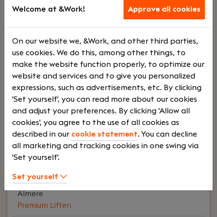
d
sauto
Welcome at &Work!
Approve all cookies
Your role:
Heb je ervaring in de liftindustrie en wil
On our website we, &Work, and other third parties,
je jouw organisatorische en technische
use cookies. We do this, among other things, to
capaciteiten inzetten bij een van DE befaamde
make the website function properly, to optimize our
bedrijven in de liftindustrie? Ben je capabel in het
website and services and to give you personalized
vastleggen van de conditie / liftlifecycle
expressions, such as advertisements, etc. By clicking
management van een lift en wil je dit combineren
'Set yourself', you can read more about our cookies
met een centrale rol binnen onze
and adjust your preferences. By clicking 'Allow all
moderniseringsorganisatie?
cookies', you agree to the use of all cookies as
described in our
cookie statement
. You can decline
Lees verder>
all marketing and tracking cookies in one swing via
'Set yourself'.
Set yourself
Reparatiemonteur Midden-Nederland
Almere
Premium Liften