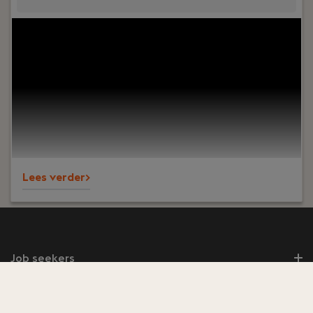
Your role:
Ben jij het visitekaartje van een
organisatie en krijg je energie van contact met
mensen? Vind je het leuk om zaken te regelen,
overzicht te bewaren en collega's te
ondersteunen? Dan is deze functie als
Receptioniste bij PREMIUM Liften iets voor jou!
Lees verder>
Job seekers
Employers