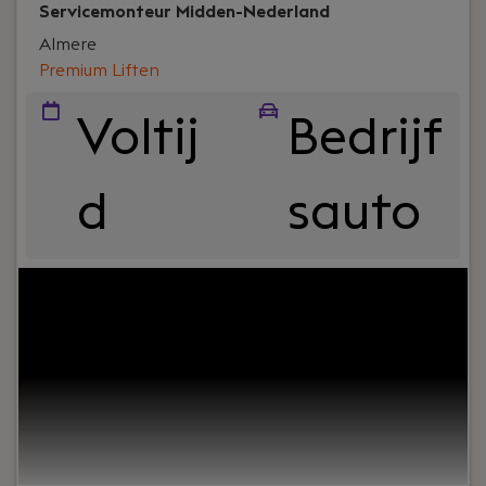
Servicemonteur Midden-Nederland
Almere
Premium Liften
Voltij
Bedrijf
d
sauto
Your role:
Ben je klaar voor een technische
uitdaging waarin je jouw elektrotechnische en
mechanische kennis in kan zetten? Geniet je van
de vrijheid van het onderweg zijn en het blij
maken van klanten? Dit is jouw kans! Ons service
team zoekt een servicemonteur die een eigen wijk
in beheer gaat nemen en onderhoudt en
storingen gaat verrichten op de tofste locaties in