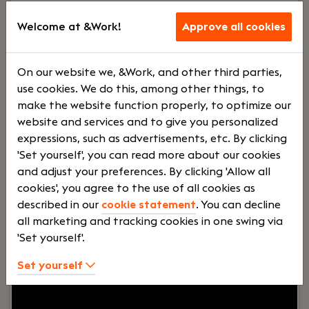
Gevorderd Salarisadministrateur
Welcome at &Work!
Approve all cookies
Haaften
Dijkland Administratie
On our website we, &Work, and other third parties,
Voltij
€
use cookies. We do this, among other things, to
make the website function properly, to optimize our
website and services and to give you personalized
d
3500 -
expressions, such as advertisements, etc. By clicking
'Set yourself', you can read more about our cookies
and adjust your preferences. By clicking 'Allow all
€
cookies', you agree to the use of all cookies as
described in our
cookie statement
. You can decline
all marketing and tracking cookies in one swing via
5500
'Set yourself'.
Set yourself
Your role:
Bij Dijkland administratie- en
belastingadviseurs draait het om meer dan alleen