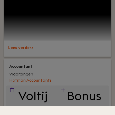
Om vertrouwen, samenwerking en ondernemers
écht verder helpen. En ja, ook om humor op de
werkvloer en goede lunches.Wij werken al jaren
voor een breed MKB-klantenbestand en staan
bekend om onze nuchtere aanpak,
betrokkenheid en persoonlijke aandacht – voor
klanten én collega’s.
Lees verder>
Accountant
Vlaardingen
Hofman Accountants
Voltij
Bonus
d
systee