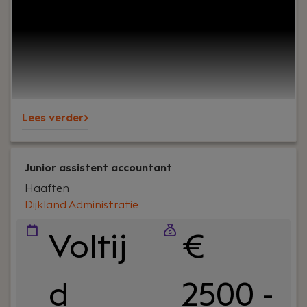
cijfers. Het draait om vertrouwen, persoonlijk
contact en zorgen dat ondernemers op ons
kunnen bouwen. En ja, ook om een goede sfeer op
kantoor.Wij ondersteunen al jaren MKB-
ondernemers in diverse branches en staan
bekend om onze nuchtere aanpak, korte lijnen en
betrokkenheid – richting klanten én collega’s.
Lees verder>
Junior assistent accountant
Haaften
Dijkland Administratie
Voltij
€
d
2500 -