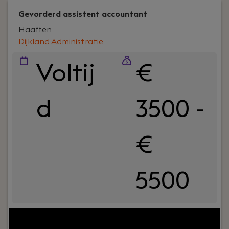
Gevorderd assistent accountant
Haaften
Dijkland Administratie
Voltij
€
d
3500 -
€
5500
Your role:
Bij Dijkland administratie- en
belastingadviseurs draait het om meer dan cijfers.