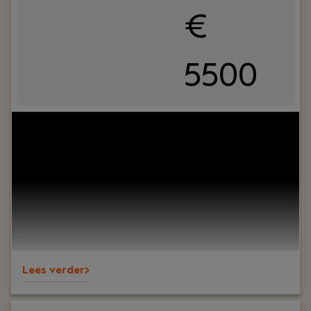
€
5500
Your role:
Bij Dijkland administratie- en
belastingadviseurs draait het om meer dan cijfers.
Om vertrouwen, samenwerking en ondernemers
écht verder helpen. En ja, ook om humor op de
werkvloer en goede lunches.Wij werken al jaren
voor een breed MKB-klantenbestand en staan
bekend om onze nuchtere aanpak,
betrokkenheid en persoonlijke aandacht – voor
klanten én collega’s.
Lees verder>