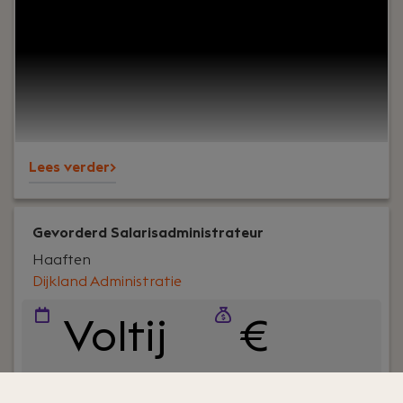
onze MKB klanten adviseert op fiscaal gebied. Je
hebt minimaal 5 tot 10 jaar ervaring als fiscalist
om zelfstandig contact met onze klanten te
kunnen hebben. En als je veel meer ervaring hebt,
kun je wellicht meteen als senior belastingadviseur
starten.
Lees verder>
Gevorderd Salarisadministrateur
Haaften
Dijkland Administratie
Voltij
€
d
3500 -