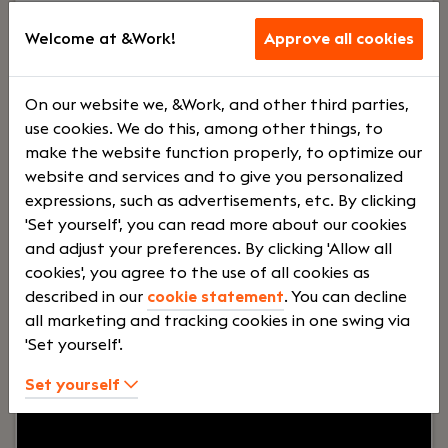
Junior assistent accountant
Welcome at &Work!
Approve all cookies
Haaften
Dijkland Administratie
On our website we, &Work, and other third parties,
Voltij
€
use cookies. We do this, among other things, to
make the website function properly, to optimize our
website and services and to give you personalized
d
2500 -
expressions, such as advertisements, etc. By clicking
'Set yourself', you can read more about our cookies
and adjust your preferences. By clicking 'Allow all
€
cookies', you agree to the use of all cookies as
described in our
cookie statement
. You can decline
all marketing and tracking cookies in one swing via
3500
'Set yourself'.
Set yourself
Your role:
Bij Dijkland administratie- en
belastingadviseurs draait het niet alleen om