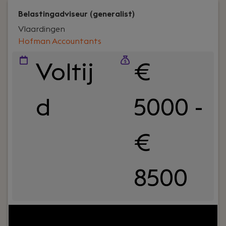
Belastingadviseur (generalist)
Vlaardingen
Hofman Accountants
Voltij
€
d
5000 -
€
8500
Your role:
Bij Hofman Accountants zijn we op zoek
naar een ervaren belastingadviseur die proactief