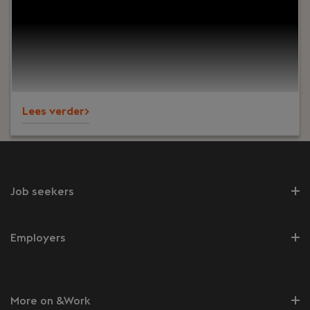
voor toffe klanten in Nederland. Wij bieden een
inspirerende werkomgeving waar je zowel
technisch als persoonlijk kunt groeien. Bovendien
zorgen we voor een goede balans tussen werk en
privé en bieden we uitstekende
arbeidsvoorwaarden.
Lees verder>
Job seekers
Employers
More on &Work