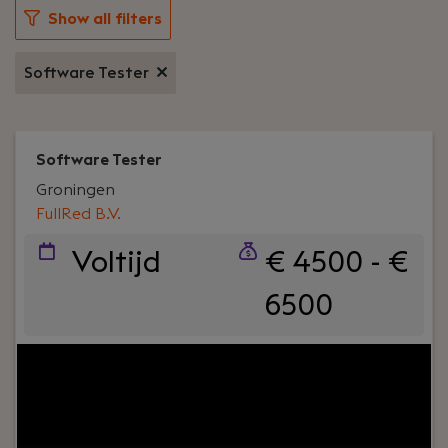
Show all filters
Software Tester
Software Tester
Groningen
FullRed B.V.
Voltijd
€ 4500 - €
6500
Your role:
Ben jij een Software Tester die op zoek is
naar een nieuwe uitdaging? Bij Fullred krijg je de
kans om aan afwisselende projecten te werken
voor toffe klanten, vooral in Noord-Nederland.