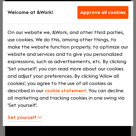
Wij bieden een inspirerende werkomgeving waar je
zowel technisch als persoonlijk kunt groeien.
Welcome at &Work!
Approve all cookies
Bovendien zorgen we voor een goede balans
tussen werk en privé en bieden we uitstekende
arbeidsvoorwaarden.
On our website we, &Work, and other third parties,
Lees verder>
use cookies. We do this, among other things, to
make the website function properly, to optimize our
website and services and to give you personalized
Software Tester
expressions, such as advertisements, etc. By clicking
'Set yourself', you can read more about our cookies
Apeldoorn
and adjust your preferences. By clicking 'Allow all
FullRed B.V.
cookies', you agree to the use of all cookies as
Voltijd
€ 4500 - €
described in our
cookie statement
. You can decline
all marketing and tracking cookies in one swing via
6500
'Set yourself'.
Set yourself
Your role:
Ben jij een Software Tester die op zoek is
naar een nieuwe uitdaging? Bij Fullred krijg je de
kans om aan afwisselende projecten te werken