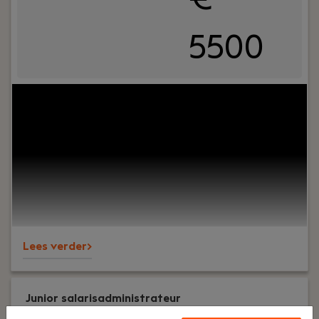
5500
Your role:
Bij Dijkland administratie- en
belastingadviseurs draait het om meer dan cijfers.
Om vertrouwen, samenwerking en ondernemers
écht verder helpen. En ja, ook om humor op de
werkvloer en goede lunches.Wij werken al jaren
voor een breed MKB-klantenbestand en staan
bekend om onze nuchtere aanpak,
betrokkenheid en persoonlijke aandacht – voor
klanten én collega’s.
Lees verder>
Junior salarisadministrateur