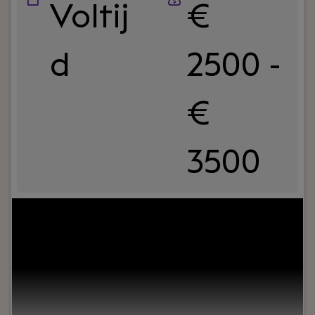
Voltij
€
d
2500 -
€
3500
Your role:
Bij Dijkland administratie- en
belastingadviseurs draait het niet alleen om
cijfers, maar vooral om mensen. Om ondernemers
die willen groeien. En om collega’s die
samenwerken, lachen en af en toe strijden om de
laatste tosti op woensdag.Wij zijn al jaren actief in
het MKB, van bouw tot detailhandel en van