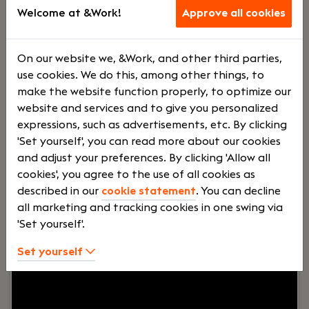
Haaften
Welcome at &Work!
Approve all cookies
Dijkland Administratie
Voltij
€
On our website we, &Work, and other third parties,
use cookies. We do this, among other things, to
make the website function properly, to optimize our
d
2500 -
website and services and to give you personalized
expressions, such as advertisements, etc. By clicking
'Set yourself', you can read more about our cookies
€
and adjust your preferences. By clicking 'Allow all
cookies', you agree to the use of all cookies as
described in our
cookie statement
. You can decline
3500
all marketing and tracking cookies in one swing via
'Set yourself'.
Your role:
Bij Dijkland administratie- en
Set yourself
belastingadviseurs draait het niet alleen om
cijfers, maar vooral om mensen. Om ondernemers
die willen groeien. En om collega’s die