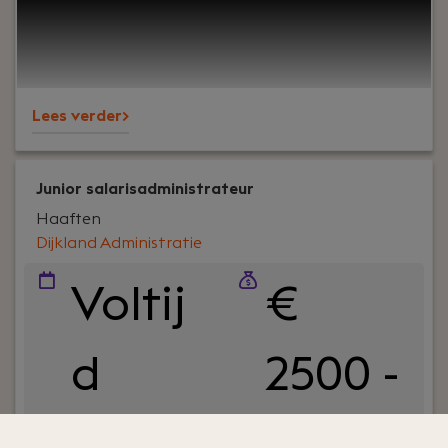
voor een breed MKB-klantenbestand en staan
bekend om onze nuchtere aanpak,
betrokkenheid en persoonlijke aandacht – voor
klanten én collega’s.
Lees verder>
Junior salarisadministrateur
Haaften
Dijkland Administratie
Voltij
€
d
2500 -
€