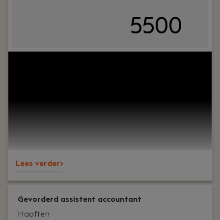
5500
Your role:
Bij Dijkland administratie- en
belastingadviseurs draait het om meer dan alleen
cijfers. Het draait om vertrouwen, persoonlijk
contact en zorgen dat ondernemers op ons
kunnen bouwen. En ja, ook om een goede sfeer op
kantoor.Wij ondersteunen al jaren MKB-
ondernemers in diverse branches en staan
bekend om onze nuchtere aanpak, korte lijnen en
betrokkenheid – richting klanten én collega’s.
Lees verder>
Gevorderd assistent accountant
Haaften