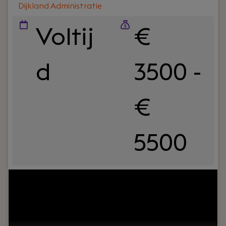
Dijkland Administratie
Voltij
€
d
3500 -
€
5500
Your role:
Bij Dijkland administratie- en
belastingadviseurs draait het om meer dan cijfers.
Om vertrouwen, samenwerking en ondernemers
écht verder helpen. En ja, ook om humor op de
werkvloer en goede lunches.Wij werken al jaren