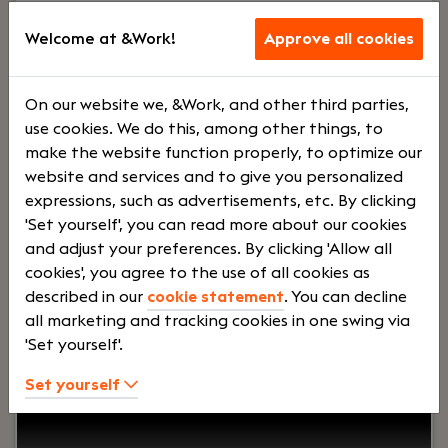
Accountant
Welcome at &Work!
Approve all cookies
Vlaardingen
Hofman Accountants
On our website we, &Work, and other third parties,
Voltij
Bonus
use cookies. We do this, among other things, to
make the website function properly, to optimize our
website and services and to give you personalized
d
systee
expressions, such as advertisements, etc. By clicking
'Set yourself', you can read more about our cookies
and adjust your preferences. By clicking 'Allow all
m
cookies', you agree to the use of all cookies as
described in our
cookie statement
. You can decline
all marketing and tracking cookies in one swing via
Your role:
Ben jij een accountant die verder kijkt
'Set yourself'.
dan alleen de cijfers? Wil je ondernemers
adviseren, langdurige klantrelaties opbouwen en
Set yourself
werken binnen een betrokken
accountantskantoor waar persoonlijke