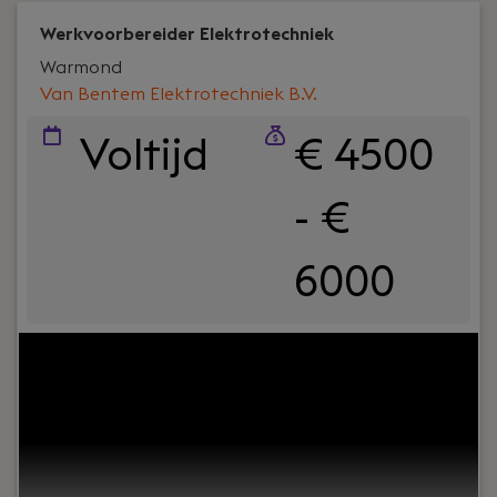
Werkvoorbereider Elektrotechniek
Warmond
Van Bentem Elektrotechniek B.V.
Voltijd
€ 4500
- €
6000
Your role:
Als werkvoorbereider elektrotechniek
zorg jij dat monteurs goed voorbereid aan de slag
kunnen en projecten zonder onnodige vertraging
doorlopen. Je houdt overzicht, regelt de juiste
materialen en stemt af met klanten, leveranciers
en collega’s.Bij Van Bentem Elektrotechniek werk