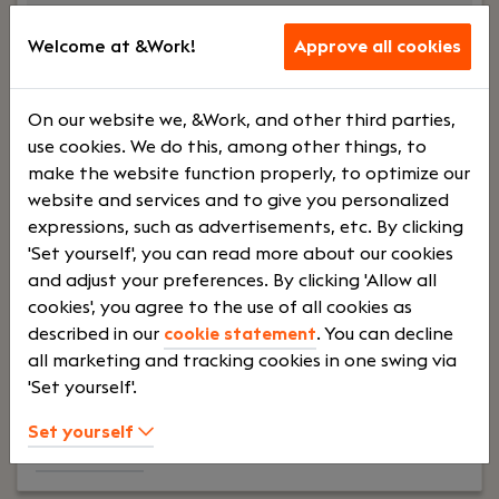
ngen
Welcome at &Work!
Approve all cookies
en
On our website we, &Work, and other third parties,
training
use cookies. We do this, among other things, to
make the website function properly, to optimize our
website and services and to give you personalized
Your role:
Wij zijn op zoek naar een nauwkeurige
expressions, such as advertisements, etc. By clicking
en proactieve Werkvoorbereider die ons team
'Set yourself', you can read more about our cookies
komt versterken. In deze rol ben je
and adjust your preferences. By clicking 'Allow all
verantwoordelijk voor de projectvoorbereiding,
cookies', you agree to the use of all cookies as
calculatie en ondersteuning van projectleiding
described in our
cookie statement
. You can decline
binnen onze infrastructuur- en elektrotechnische
all marketing and tracking cookies in one swing via
projecten.
'Set yourself'.
Set yourself
Lees verder>