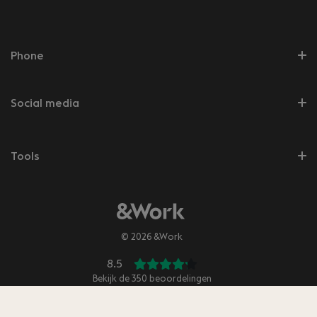
Phone
Social media
Tools
© 2026 &Work
8.5
Bekijk de
350
beoordelingen