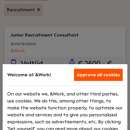
Recruitment
Junior Recruitment Consultant
Amsterdam
&Work
Voltijd
€ 2600 - €
5000
Welcome at &Work!
Approve all cookies
Your role:
Wil jij organisaties en professionals
On our website we, &Work, and other third parties,
helpen om de juiste stap te zetten? Als Junior
use cookies. We do this, among other things, to
Recruitment Consultant bij &Work combineer je
make the website function properly, to optimize our
persoonlijk contact, commercieel inzicht en
website and services and to give you personalized
recruitment.Je adviseert klanten over hun
expressions, such as advertisements, etc. By clicking
personeelsvraagstukken en begeleidt kandidaten
'Set yourself', you can read more about our cookies
tijdens hun sollicitatieproces. Daarbij krijg je de