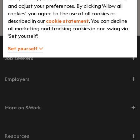
and adjust your preferences. By clicking 'Allow all
ruimte om een eigen netwerk en markt op te
cookies', you agree to the use of all cookies as
bouwen. Je hoeft het vak nog niet volledig te
described in our
cookie statement
. You can decline
Lees verder>
beheersen: met training, coaching en de
all marketing and tracking cookies in one swing via
ondersteuning van ervaren collega’s ontwikkel je
'Set yourself'.
jezelf stap voor stap.Je werkt vanuit ons kantoor
in Amsterdam, waar samenwerken, kennis delen
Set yourself
en elkaar verder helpen centraal staan.
Job seekers
Employers
More on &Work
Resources