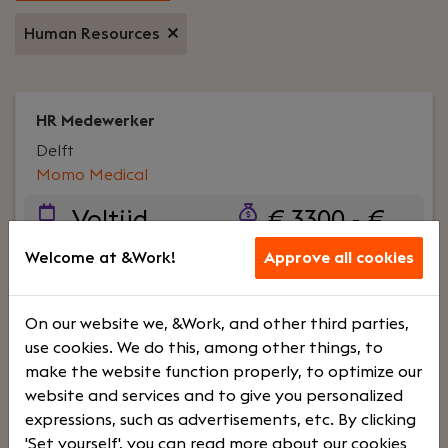
Human Resources
HR Medewerker
Delft
Momo Medical
Voltijd
€ 3300 - €
3800
Welcome at &Work!
Approve all cookies
Your role:
Ben jij zowel mensgericht als
On our website we, &Work, and other third parties,
uitzonderlijk precies en analytisch? Wil jij jouw
use cookies. We do this, among other things, to
talent inzetten in een rol waarbij
make the website function properly, to optimize our
betrouwbaarheid en oog voor detail direct
website and services and to give you personalized
bijdragen aan betere ouderenzorg? Het People &
expressions, such as advertisements, etc. By clicking
Culture team zoekt een betrouwbare en
'Set yourself', you can read more about our cookies
detailgerichte collega die cruciale administratieve