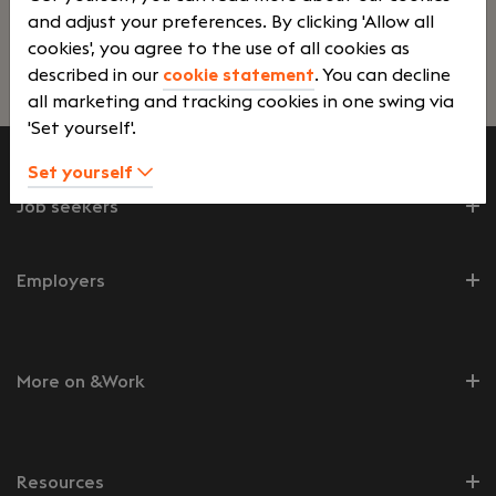
and adjust your preferences. By clicking 'Allow all
en operationele processen beheerst en verbetert.
cookies', you agree to the use of all cookies as
described in our
cookie statement
. You can decline
Lees verder>
all marketing and tracking cookies in one swing via
'Set yourself'.
Set yourself
Job seekers
Employers
More on &Work
Resources