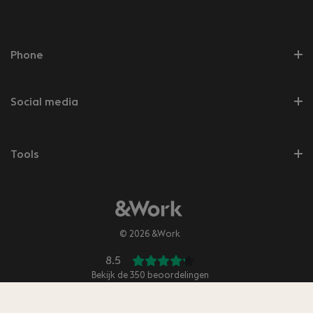
Phone
Social media
Tools
© 2026 &Work
8.5
Bekijk de
350
beoordelingen