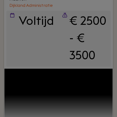
Dijkland Administratie
Voltijd
€ 2500
- €
3500
Your role:
Bij Dijkland administratie- en
belastingadviseurs draait het niet alleen om
cijfers, maar vooral om mensen. Om ondernemers
die willen groeien. En om collega’s die
samenwerken, lachen en af en toe strijden om de
laatste tosti op woensdag.Wij zijn al jaren actief in
het MKB: van bouw tot detailhandel en van
metaal tot dienstverlening. We zijn nuchter,