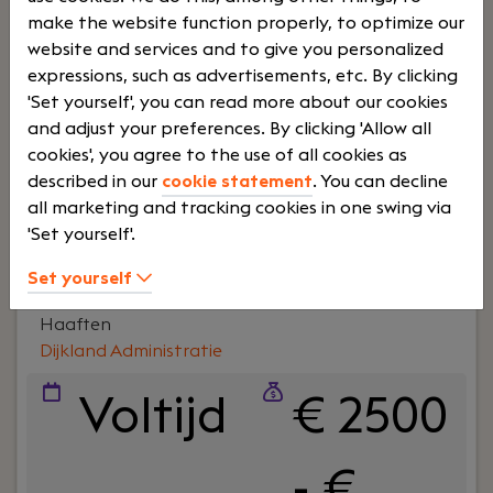
belastingadviseurs draait het om meer dan alleen
make the website function properly, to optimize our
cijfers. Het draait om vertrouwen, persoonlijk
website and services and to give you personalized
contact en zorgen dat ondernemers op ons
expressions, such as advertisements, etc. By clicking
kunnen bouwen. En ja, ook om een goede sfeer op
'Set yourself', you can read more about our cookies
kantoor.Wij ondersteunen al jaren MKB-
and adjust your preferences. By clicking 'Allow all
ondernemers in diverse branches en staan
cookies', you agree to the use of all cookies as
bekend om onze nuchtere aanpak, korte lijnen en
described in our
cookie statement
. You can decline
betrokkenheid – richting klanten én collega’s.
all marketing and tracking cookies in one swing via
Lees verder>
'Set yourself'.
Set yourself
Junior assistent accountant
Haaften
Dijkland Administratie
Voltijd
€ 2500
- €