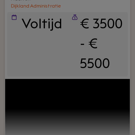
Dijkland Administratie
Voltijd
€ 3500
- €
5500
Your role:
Bij Dijkland administratie- en
belastingadviseurs draait het om meer dan cijfers.
Om vertrouwen, samenwerking en ondernemers
écht verder helpen. En ja, ook om humor op de
werkvloer en goede lunches.Wij werken al jaren
voor een breed MKB-klantenbestand en staan
bekend om onze nuchtere aanpak,
betrokkenheid en persoonlijke aandacht – voor