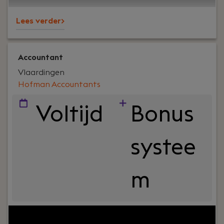
klanten én collega’s.
Lees verder>
Accountant
Vlaardingen
Hofman Accountants
Voltijd
Bonus
systee
m
Your role:
Ben jij een accountant die verder kijkt
dan alleen de cijfers? Wil je ondernemers