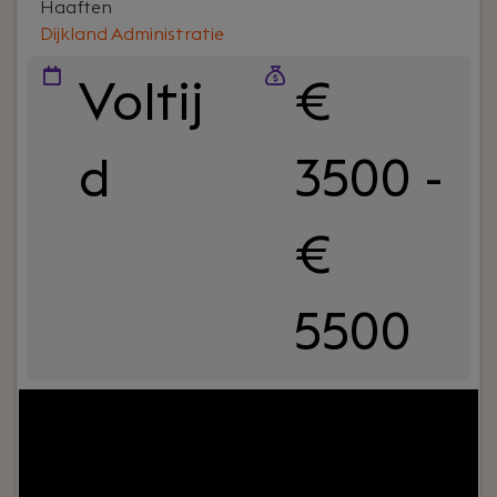
Haaften
Dijkland Administratie
Voltij
€
d
3500 -
€
5500
Your role:
Bij Dijkland administratie- en
belastingadviseurs draait het om meer dan cijfers.
Om vertrouwen, samenwerking en ondernemers
écht verder helpen. En ja, ook om humor op de