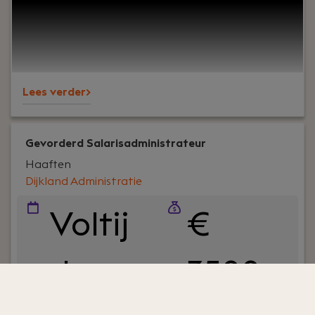
werkvloer en goede lunches.Wij werken al jaren
voor een breed MKB-klantenbestand en staan
bekend om onze nuchtere aanpak,
betrokkenheid en persoonlijke aandacht – voor
klanten én collega’s.
Lees verder>
Gevorderd Salarisadministrateur
Haaften
Dijkland Administratie
Voltij
€
d
3500 -