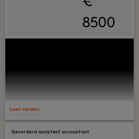
€
8500
Your role:
Bij Hofman Accountants zijn we op zoek
naar een ervaren belastingadviseur die proactief
onze MKB klanten adviseert op fiscaal gebied. Je
hebt minimaal 5 tot 10 jaar ervaring als fiscalist
om zelfstandig contact met onze klanten te
kunnen hebben. En als je veel meer ervaring hebt,
kun je wellicht meteen als senior belastingadviseur
starten.
Lees verder>
Gevorderd assistent accountant