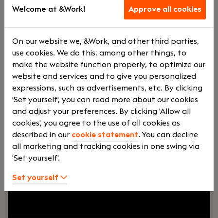
Haaften
Welcome at &Work!
Approve all cookies
Dijkland Administratie
Voltij
€
On our website we, &Work, and other third parties,
use cookies. We do this, among other things, to
make the website function properly, to optimize our
d
2500 -
website and services and to give you personalized
expressions, such as advertisements, etc. By clicking
'Set yourself', you can read more about our cookies
€
and adjust your preferences. By clicking 'Allow all
cookies', you agree to the use of all cookies as
described in our
cookie statement
. You can decline
3500
all marketing and tracking cookies in one swing via
'Set yourself'.
Your role:
Bij Dijkland administratie- en
Set yourself
belastingadviseurs draait het niet alleen om
cijfers, maar vooral om mensen. Om ondernemers
die willen groeien. En om collega’s die