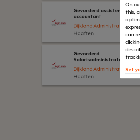
On our
Gevorderd assistent
this, 
accountant
optimi
Dijkland Administratie
expres
Haaften
can re
clicki
descri
Gevorderd
tracki
Salarisadministrateur
Dijkland Administratie
Set y
Haaften