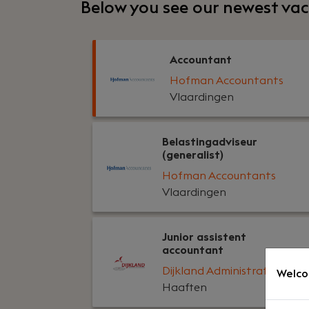
Below you see our newest vac
Accountant
Hofman Accountants
Vlaardingen
Belastingadviseur
(generalist)
Hofman Accountants
Vlaardingen
Junior assistent
accountant
Dijkland Administratie
Welco
Haaften