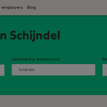
r employers
Blog
in Schijndel
Location
Di
(E.g. 1e Exloërmond)