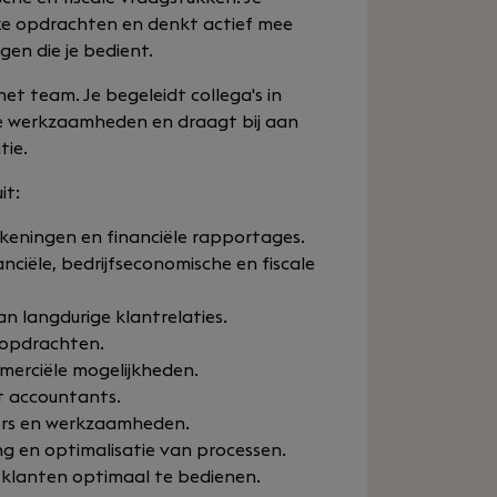
xe opdrachten en denkt actief mee
en die je bedient.
et team. Je begeleidt collega's in
de werkzaamheden en draagt bij aan
tie.
it:
keningen en financiële rapportages.
ciële, bedrijfseconomische en fiscale
 langdurige klantrelaties.
lopdrachten.
merciële mogelijkheden.
t accountants.
ers en werkzaamheden.
ng en optimalisatie van processen.
 klanten optimaal te bedienen.