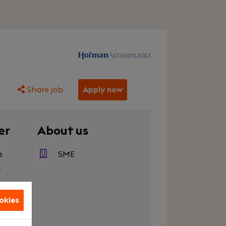
Share job
Apply now
er
About us
e
SME
r
raining
okies
s