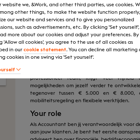
 website we, &Work, and other third parties, use cookies. 
among other things, to make the website function properly,
ze our website and services and to give you personalized
sions, such as advertisements, etc. By clicking 'Set yourself'
Ben jij een accountant die verder kijkt dan 
ad more about our cookies and adjust your preferences. By
adviseren, langdurige klantrelaties opbou
ng 'Allow all cookies', you agree to the use of all cookies as
accountantskantoor waar persoonlijke dien
bed in our
cookie statement
. You can decline all marketing
Hofman Accountants in Vlaardingen op zoek n
ng cookies in one swing via 'Set yourself'.
Als Accountant krijg je een eigen klantenpo
ourself
sparringpartner voor ondernemers binnen
professioneel team, krijgt veel vrijheid
mogelijkheden om jezelf verder te ontwikkele
tegenover tussen € 5.000 en € 8.000, a
mobiliteitsregeling en flexibele werktijden.
Your role
Als Accountant ben jij verantwoordelijk voor d
aan jouw klanten. Je bent het eerste aanspr
adviseert hen over financiële, bedrijfseconomi