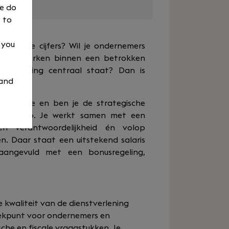
We do
 to
, you
alleen de cijfers? Wil je ondernemers
wen en werken binnen een betrokken
stverlening centraal staat? Dan is
 and
aar jou.
rtefeuille en ben je de strategische
 het mkb. Je werkt samen met een
 en verantwoordelijkheid én volop
n. Daar staat een uitstekend salaris
angevuld met een bonusregeling,
e kwaliteit van de dienstverlening
eekpunt voor ondernemers en
sche en fiscale vraagstukken. Je