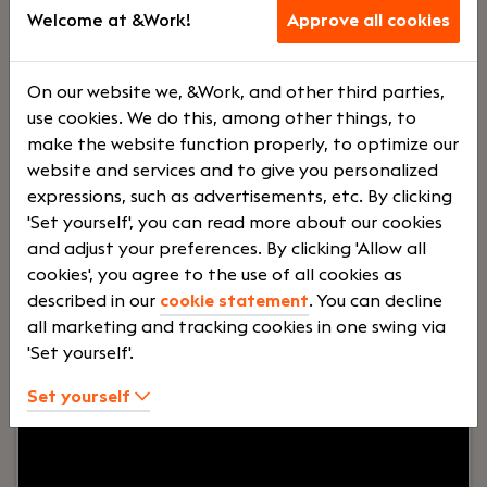
Amsterdam
Welcome at &Work!
Approve all cookies
Oneeightyone
Voltij
€
On our website we, &Work, and other third parties,
use cookies. We do this, among other things, to
make the website function properly, to optimize our
d
5000 -
website and services and to give you personalized
expressions, such as advertisements, etc. By clicking
'Set yourself', you can read more about our cookies
€
and adjust your preferences. By clicking 'Allow all
cookies', you agree to the use of all cookies as
described in our
cookie statement
. You can decline
8000
all marketing and tracking cookies in one swing via
'Set yourself'.
Your role:
Als Head of Sales (MT-lid) vervul je een
Set yourself
sleutelrol binnen onze organisatie. Je bent
verantwoordelijk voor het realiseren van
commerciële groei, het versterken van