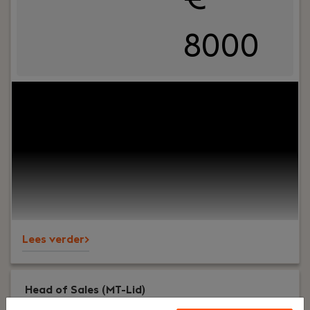
8000
Your role:
Ben jij een ervaren financial die verder
kijkt dan de cijfers? Krijg jij energie van het
optimaliseren van financiële processen én het
aansturen van een team? Wil je werken binnen
een groeiende technische organisatie waar jouw
inzichten direct bijdragen aan de verdere
professionalisering van de organisatie? Dan is de
rol van Finance Manager bij PREMIUM Liften iets
voor jou.
Lees verder>
Head of Sales (MT-Lid)