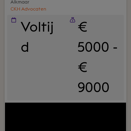
in complexe geschillen, een eigen praktijk wilt
Alkmaar
uitbouwen of je juist zonder acquisitiedruk volledig
CKH Advocaten
wilt richten op inhoudelijk sterke dossiers: bij CKH
hoef je niet in een vaste mal te passen.
Voltij
€
d
5000 -
€
9000
Your role:
Wil jij werken aan actuele juridische
vraagstukken op het snijvlak van recht,
technologie en ondernemerschap? Als advocaat-
medewerker Privacy & ICT bij CKH Advocaten in