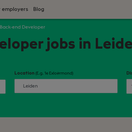
r employers
Blog
Back-end Developer
loper jobs in Leid
Location
Di
(E.g. 1e Exloërmond)