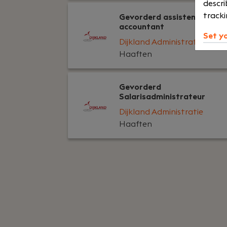
descri
tracki
Gevorderd assistent
accountant
Set y
Dijkland Administratie
Haaften
Gevorderd
Salarisadministrateur
Dijkland Administratie
Haaften