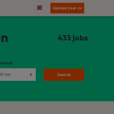
Upload your cv
en
433
jobs
stance
Search