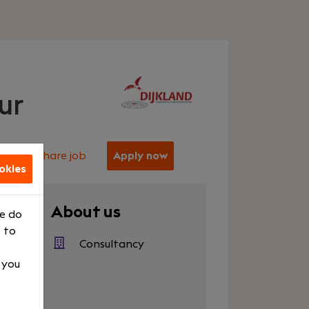
ur
Share job
Apply now
okies
er
About us
We do
 to
500
Consultancy
, you
raining
s