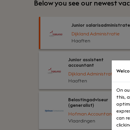
Below you see our newest vac
Junior salarisadministrat
Dijkland Administratie
Haaften
Junior assistent
accountant
Welco
Dijkland Administratie
Haaften
On our
this, 
Belastingadviseur
optimi
(generalist)
expres
Hofman Accountants
can re
Vlaardingen
clicki