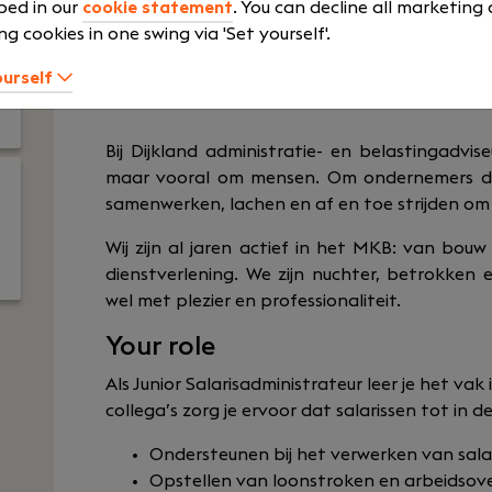
Junior
Pension Sch
bed in our
cookie statement
. You can decline all marketing
ng cookies in one swing via 'Set yourself'.
Show more
ourself
Bij Dijkland administratie- en belastingadvise
maar vooral om mensen. Om ondernemers die 
samenwerken, lachen en af en toe strijden om
Wij zijn al jaren actief in het MKB: van bou
dienstverlening. We zijn nuchter, betrokken
wel met plezier en professionaliteit.
Your role
Als Junior Salarisadministrateur leer je het va
collega’s zorg je ervoor dat salarissen tot in de
Ondersteunen bij het verwerken van salar
Opstellen van loonstroken en arbeidso