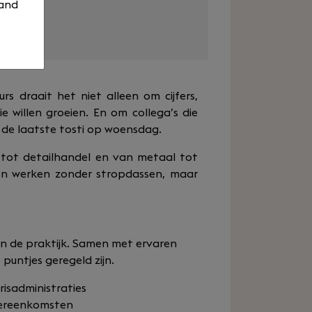
eme
 and
urs draait het niet alleen om cijfers,
willen groeien. En om collega’s die
 de laatste tosti op woensdag.
w tot detailhandel en van metaal tot
 en werken zonder stropdassen, maar
k in de praktijk. Samen met ervaren
 puntjes geregeld zijn.
isadministraties
vereenkomsten