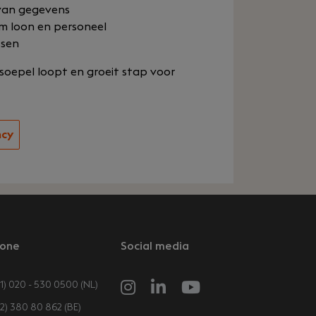
 van gegevens
m loon en personeel
ssen
 soepel loopt en groeit stap voor
ncy
one
Social media
1) 020 - 530 0500 (NL)
32) 380 80 862 (BE)