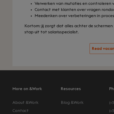
Verwerken van mutaties en controleren
Contact met klanten over vragen rondo
Meedenken over verbeteringen in proce
Kortom: jij zorgt dat alles achter de schermen
stap uit tot salarisspecialist.
Read vaca
More on &Work
Resources
Ph
About &Work
Blog &Work
(+3
Contact
(+