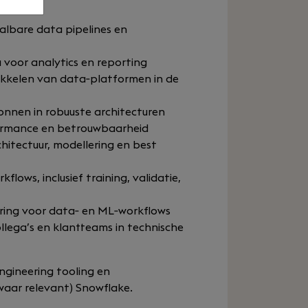
lbare data pipelines en
 voor analytics en reporting
kkelen van data‑platformen in de
onnen in robuuste architecturen
formance en betrouwbaarheid
hitectuur, modellering en best
ws, inclusief training, validatie,
ring voor data‑ en ML‑workflows
lega’s en klantteams in technische
gineering tooling en
waar relevant) Snowflake.