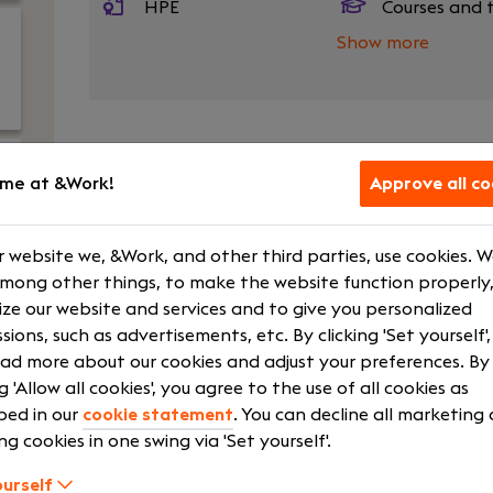
HPE
Courses and t
Show more
Ben jij een Senior Data Engineer die comple
data-platformen, data-en ML pijplijnen bouw
me at &Work!
Approve all co
en teams? Als Senior Data Engineer bij Axia
en optimaliseren van schaalbare data‑ en
 website we, &Work, and other third parties, use cookies. 
onder andere de financiële sector én de publieke
among other things, to make the website function properly,
teams samen met collega‑engineers, data scie
ze our website and services and to give you personalized
uitdagende datavraagstukken.
sions, such as advertisements, etc. By clicking 'Set yourself'
Your role
ad more about our cookies and adjust your preferences. By
ng 'Allow all cookies', you agree to the use of all cookies as
Je combineert diepgaande technische kennis me
bed in our
cookie statement
. You can decline all marketing
en collega’s vooruit door richting te geven, be
ng cookies in one swing via 'Set yourself'.
inhoudelijk het voortouw te nemen in ontwerp
ourself