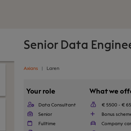
Senior Data Engine
Axians
|
Laren
Your role
What we off
Data Consultant
€ 5500 - € 6
Senior
Bonus schem
Fulltime
Company ca