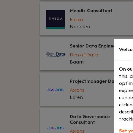
Mendix Consultant
Emixa
Naarden
Senior Data Engineer
Welco
Den of Data
Baarn
On our
this, 
Projectmanager Data & AI
optimi
Axians
expres
Laren
can re
clicki
descri
Data Governance
tracki
Consultant
Set y
Axians