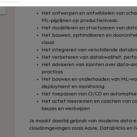
Je houdt je onder andere bezig met:
Het ontwerpen en ontwikkelen van schaa
ML‑pijplijnen op productieniveau
Het modelleren en structureren van data
Het bouwen, optimaliseren en doorontwi
cloud
Het integreren van verschillende databr
Het verbeteren van datakwaliteit, per
Het adviseren van klanten over data‑arc
practices
Het bouwen en onderhouden van ML‑workflo
deployment en monitoring
Het toepassen van CI/CD en automatise
Het actief meenemen en coachen van col
keuzes en werkwijzen
Je maakt daarbij gebruik van moderne data‑en
cloudomgevingen zoals Azure, Databricks en (