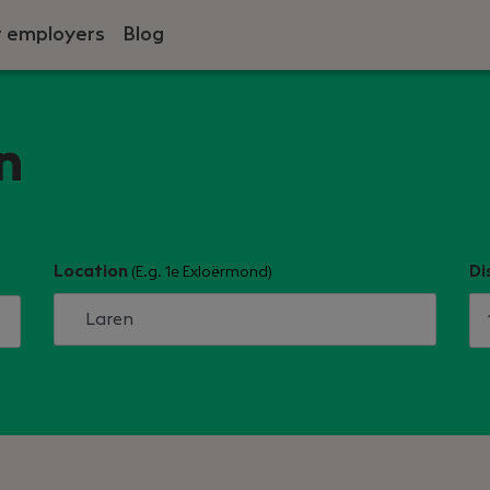
r employers
Blog
n
Location
Di
(E.g. 1e Exloërmond)