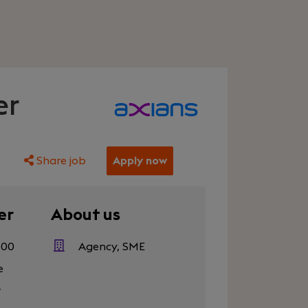
er
Share job
Apply now
er
About us
500
Agency, SME
e
r