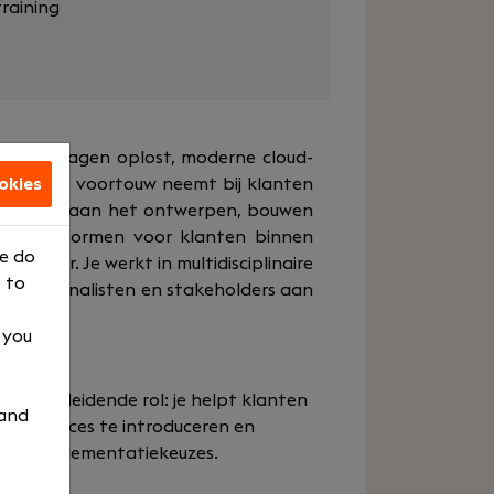
raining
xe datavragen oplost, moderne cloud-
t én het voortouw neemt bij klanten
okies
ns werk je aan het ontwerpen, bouwen
 ML‑platformen voor klanten binnen
We do
 sector. Je werkt in multidisciplinaire
 to
ntists, analisten en stakeholders aan
, you
t een leidende rol: je helpt klanten
 and
st practices te introduceren en
- en implementatiekeuzes.