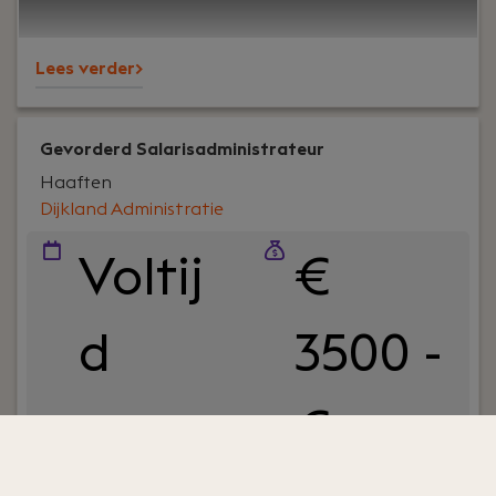
betrokkenheid en persoonlijke aandacht – voor
klanten én collega’s.
Lees verder>
Gevorderd Salarisadministrateur
Haaften
Dijkland Administratie
Voltij
€
d
3500 -
€