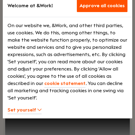
Voltij
€
Welcome at &Work!
Approve all cookies
d
5000 -
On our website we, &Work, and other third parties,
use cookies. We do this, among other things, to
make the website function properly, to optimize our
€
website and services and to give you personalized
expressions, such as advertisements, etc. By clicking
'Set yourself', you can read more about our cookies
8500
and adjust your preferences. By clicking 'Allow all
cookies', you agree to the use of all cookies as
described in our
cookie statement
. You can decline
Your role:
Bij Hofman Accountants zijn we op zoek
all marketing and tracking cookies in one swing via
naar een ervaren belastingadviseur die proactief
'Set yourself'.
onze MKB klanten adviseert op fiscaal gebied. Je
hebt minimaal 5 tot 10 jaar ervaring als fiscalist
Set yourself
om zelfstandig contact met onze klanten te
kunnen hebben. En als je veel meer ervaring hebt,
kun je wellicht meteen als senior belastingadviseur