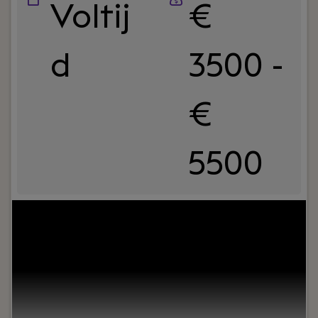
Voltij
€
d
3500 -
€
5500
Your role:
Bij Dijkland administratie- en
belastingadviseurs draait het om meer dan cijfers.
Om vertrouwen, samenwerking en ondernemers
écht verder helpen. En ja, ook om humor op de
werkvloer en goede lunches.Wij werken al jaren
voor een breed MKB-klantenbestand en staan
bekend om onze nuchtere aanpak,