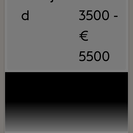
d
3500 -
€
5500
Your role:
Bij Dijkland administratie- en
belastingadviseurs draait het om meer dan cijfers.
Om vertrouwen, samenwerking en ondernemers
écht verder helpen. En ja, ook om humor op de
werkvloer en goede lunches.Wij werken al jaren
voor een breed MKB-klantenbestand en staan
bekend om onze nuchtere aanpak,
betrokkenheid en persoonlijke aandacht – voor
klanten én collega’s.