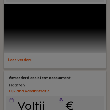
Your role:
Bij Dijkland administratie- en
belastingadviseurs draait het om meer dan alleen
cijfers. Het draait om vertrouwen, persoonlijk
contact en zorgen dat ondernemers op ons
kunnen bouwen. En ja, ook om een goede sfeer op
kantoor.Wij ondersteunen al jaren MKB-
ondernemers in diverse branches en staan
bekend om onze nuchtere aanpak, korte lijnen en
betrokkenheid – richting klanten én collega’s.
Lees verder>
Gevorderd assistent accountant
Haaften
Dijkland Administratie
Voltij
€