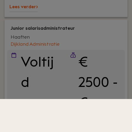
Lees verder>
Junior salarisadministrateur
Haaften
Dijkland Administratie
Voltij
€
d
2500 -
€
3500