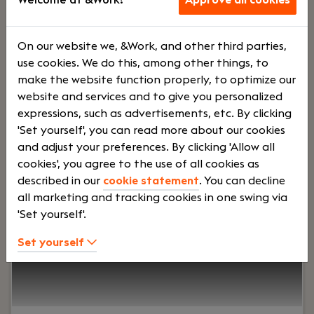
Voltij
Bonus
On our website we, &Work, and other third parties,
use cookies. We do this, among other things, to
d
systee
make the website function properly, to optimize our
website and services and to give you personalized
expressions, such as advertisements, etc. By clicking
m
'Set yourself', you can read more about our cookies
and adjust your preferences. By clicking 'Allow all
cookies', you agree to the use of all cookies as
Your role:
Ben jij een accountant die verder kijkt
described in our
cookie statement
. You can decline
dan alleen de cijfers? Wil je ondernemers
all marketing and tracking cookies in one swing via
adviseren, langdurige klantrelaties opbouwen en
'Set yourself'.
werken binnen een betrokken
accountantskantoor waar persoonlijke
Set yourself
dienstverlening centraal staat? Dan is Hofman
Accountants in Vlaardingen op zoek naar jou.Als
Accountant krijg je een eigen klantenportefeuille
en ben je de strategische sparringpartner voor