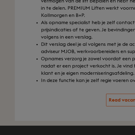
vermogen van de lift bepalen en hebt het
in te delen. PREMIUM Liften werkt voorn
Kollmorgen en B+P.
Als opname specialist heb je zelf contac
prijsindicaties af te geven. Je bevindingen
volgens in een verslag.
Dit verslag deel je al volgens met je de
adviseur MJOB, werkvoorbereiders en sup
Opnames verzorg je zowel voordat een pro
nadat er een project verkocht is. Je vin
klant en je eigen moderniseringsafdeling.
In deze functie kan je zelf regie voeren 
Read vaca