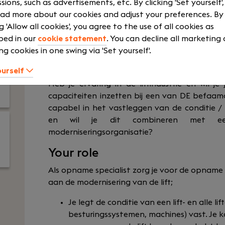
sions, such as advertisements, etc. By clicking 'Set yourself'
EDSEC
Courses and t
ad more about our cookies and adjust your preferences. By
Medior
Pension Sch
ng 'Allow all cookies', you agree to the use of all cookies as
Fulltime
Travel allow
bed in our
cookie statement
. You can decline all marketing
ng cookies in one swing via 'Set yourself'.
ourself
Heb je ervaring in de liftindustrie en wil j
capaciteiten inzetten bij een van DE befaamde
capabel in het vastleggen van de conditie / 
en wil je dit combineren met ee
moderniseringsorganisatie?
Your role
Als opname specialist zorg je voor de opname
aan de modernisering van de lift;
Je legt de conditie van een lift- en alle 
besturingssystemen, machines) vast. Je k