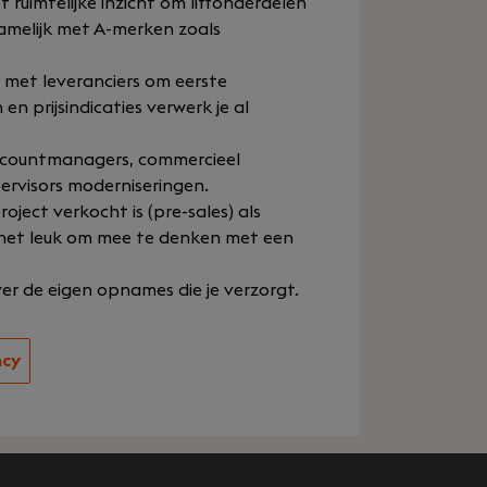
 ruimtelijke inzicht om liftonderdelen
amelijk met A-merken zoals
t met leveranciers om eerste
 en prijsindicaties verwerk je al
 accountmanagers, commercieel
ervisors moderniseringen.
ject verkocht is (pre-sales) als
d het leuk om mee te denken met een
over de eigen opnames die je verzorgt.
ncy