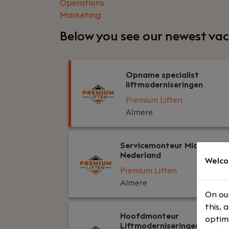
Operations
Marketing
Below you see our newest vac
Opname specialist
liftmoderniseringen
Premium Liften
Almere
Servicemonteur Midden-
Nederland
Welco
Premium Liften
Almere
On our
this, 
Hoofdmonteur
optimi
Liftmoderniseringen