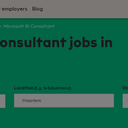
r employers
Blog
Microsoft BI Consultant
onsultant jobs in
Location
Di
(E.g. 1e Exloërmond)