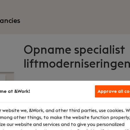
ancies
Opname specialist
liftmoderniseringe
Premium Liften
|
Almere
me at &Work!
Approve all co
Your role
What we off
 website we, &Work, and other third parties, use cookies. 
among other things, to make the website function properly,
Other
Company ca
ze our website and services and to give you personalized