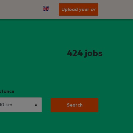
Upload your cv
424
jobs
stance
Search