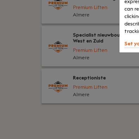
expres
Premium Liften
can re
Almere
clicki
descri
tracki
Specialist nieuwbouw regio
West en Zuid
Set y
Premium Liften
Almere
Receptioniste
Premium Liften
Almere