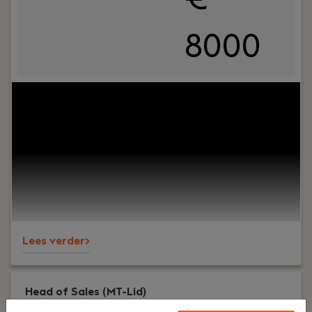
8000
Your role:
Ben jij een ervaren financial die verder
kijkt dan de cijfers? Krijg jij energie van het
optimaliseren van financiële processen én het
aansturen van een team? Wil je werken binnen
een groeiende technische organisatie waar jouw
inzichten direct bijdragen aan de verdere
professionalisering van de organisatie? Dan is de
rol van Finance Manager bij PREMIUM Liften iets
voor jou.
Lees verder>
Head of Sales (MT-Lid)