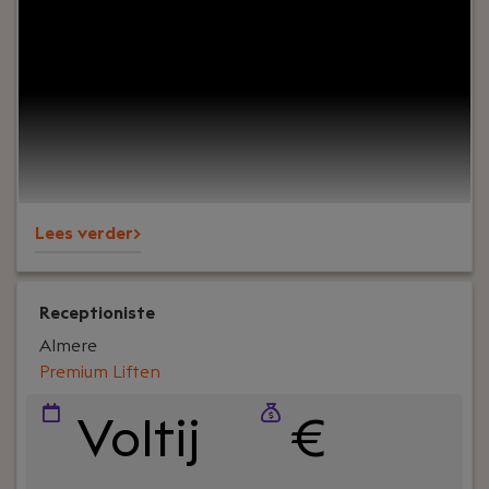
je jouw organisatorische en technische
capaciteiten inzetten bij een van DE befaamde
bedrijven in de liftindustrie? Ben je capabel in het
vastleggen van de conditie / liftlifecycle
management van een lift en wil je dit combineren
met een centrale rol binnen onze
moderniseringsorganisatie?
Lees verder>
Receptioniste
Almere
Premium Liften
Voltij
€