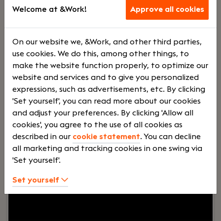
Amsterdam
Welcome at &Work!
Approve all cookies
Oneeightyone
Voltij
€
On our website we, &Work, and other third parties,
use cookies. We do this, among other things, to
make the website function properly, to optimize our
d
5000 -
website and services and to give you personalized
expressions, such as advertisements, etc. By clicking
'Set yourself', you can read more about our cookies
€
and adjust your preferences. By clicking 'Allow all
cookies', you agree to the use of all cookies as
described in our
cookie statement
. You can decline
8000
all marketing and tracking cookies in one swing via
'Set yourself'.
Your role:
Als Head of Sales (MT-lid) vervul je een
Set yourself
sleutelrol binnen onze organisatie. Je bent
verantwoordelijk voor het realiseren van
commerciële groei, het versterken van