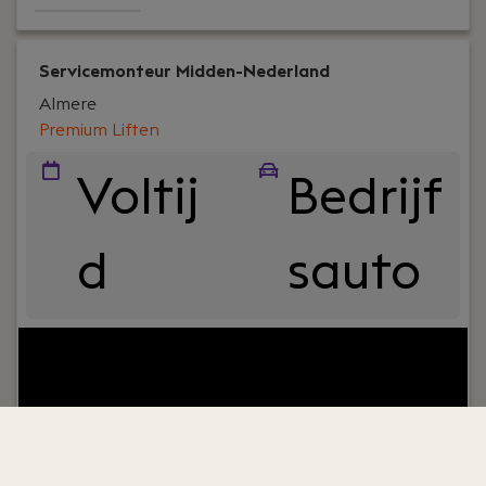
Servicemonteur Midden-Nederland
Almere
Premium Liften
Voltij
Bedrijf
d
sauto
Your role:
Ben je klaar voor een technische
uitdaging waarin je jouw elektrotechnische en
mechanische kennis in kan zetten? Geniet je van
de vrijheid van het onderweg zijn en het blij
maken van klanten? Dit is jouw kans! Ons service
team zoekt een servicemonteur die een eigen wijk