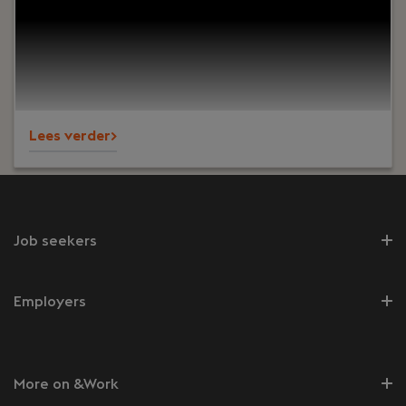
sparringpartner voor MKB-klanten en werk je aan
complexe vraagstukken, terwijl je tegelijkertijd
collega’s helpt groeien.
Lees verder>
Job seekers
Employers
More on &Work