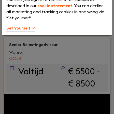
toe te voegen voor klanten binnen het MKB.
described in our
cookie statement
. You can decline
all marketing and tracking cookies in one swing via
'Set yourself'.
Lees verder>
Set yourself
Senior Belastingadviseur
Wanroij
OOvB
Voltijd
€ 5500 -
€ 8500
Your role:
Wil jij als Senior Belastingadviseur echt
impact maken bij ondernemers én binnen je
team? In deze rol ben je de fiscale