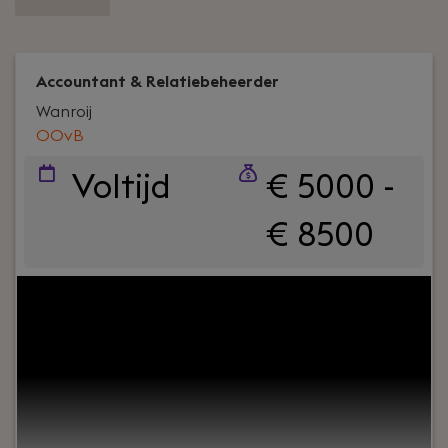
Accountant & Relatiebeheerder
Wanroij
OOvB
Voltijd
€ 5000 -
€ 8500
Your role:
Voor een groeiend en professioneel
accountantskantoor zoeken wij een Accountant &
Relatiebeheerder die verantwoordelijkheid neemt
voor een eigen klantenportefeuille. Je bent het
vaste aanspreekpunt voor ondernemers en
combineert financiële expertise met advies en
relatiebeheer.