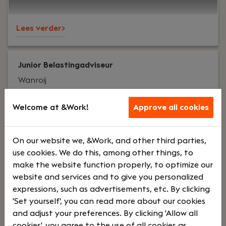
Lees verder>
Junior Belastingadviseur
Wanroij
OOvB
Welcome at &Work!
Approve all cookies
Voltijd
€ 2700 -
€ 4500
On our website we, &Work, and other third parties,
use cookies. We do this, among other things, to
make the website function properly, to optimize our
Your role:
Ben jij aan het begin van je carrière in de
website and services and to give you personalized
fiscaliteit en wil je jezelf breed ontwikkelen binnen
expressions, such as advertisements, etc. By clicking
een professionele maar toegankelijke
'Set yourself', you can read more about our cookies
organisatie? Als Junior Belastingadviseur krijg je de
and adjust your preferences. By clicking 'Allow all
kans om te groeien, veel te leren en direct waarde
cookies', you agree to the use of all cookies as