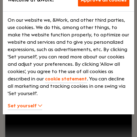
Voltij
€
On our website we, &Work, and other third parties,
use cookies. We do this, among other things, to
d
6500 -
make the website function properly, to optimize our
website and services and to give you personalized
expressions, such as advertisements, etc. By clicking
€
'Set yourself', you can read more about our cookies
and adjust your preferences. By clicking 'Allow all
cookies', you agree to the use of all cookies as
8000
described in our
cookie statement
. You can decline
all marketing and tracking cookies in one swing via
'Set yourself'.
Your role:
Ben jij een ervaren financial die verder
kijkt dan de cijfers? Krijg jij energie van het
Set yourself
optimaliseren van financiële processen én het
aansturen van een team? Wil je werken binnen
een groeiende technische organisatie waar jouw
inzichten direct bijdragen aan de verdere