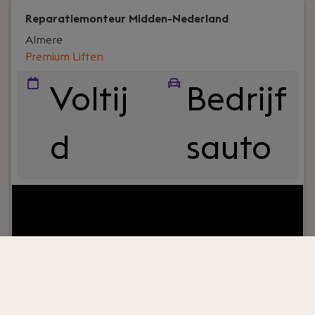
grote pré.
Reparatiemonteur Midden-Nederland
Almere
Premium Liften
Voltij
Bedrijf
d
sauto
Your role:
Ben je klaar voor een technische
uitdaging waarin je jouw elektrotechnische en
mechanische kennis in kan zetten? Geniet je van
de vrijheid van het onderweg zijn en het blij
maken van klanten? Dit is jouw kans! Ons
reparatie team zoekt een reparatiemonteur die
kleine en grote reparaties aan liften gaat
uitvoeren op hele stoere locaties in Midden-