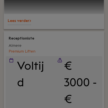
professionalisering van de organisatie? Dan is de
rol van Finance Manager bij PREMIUM Liften iets
voor jou.
Lees verder>
Receptioniste
Almere
Premium Liften
Voltij
€
d
3000 -
€