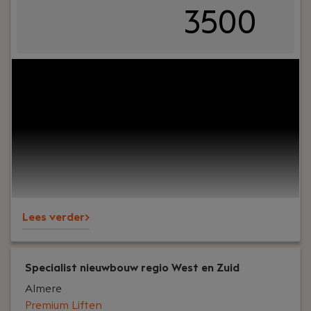
3500
Your role:
Ben jij het visitekaartje van een
organisatie en krijg je energie van contact met
mensen? Vind je het leuk om zaken te regelen,
overzicht te bewaren en collega's te
ondersteunen? Dan is deze functie als
Receptioniste bij PREMIUM Liften iets voor jou!
Lees verder>
Specialist nieuwbouw regio West en Zuid
Almere
Premium Liften