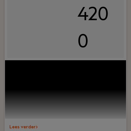
420
0
Your role:
Wil jij de basis leggen om complexe
fiscale vraagstukken te vertalen naar concrete
oplossingen? Dan ben jij de junior
belastingadviseur die wij zoeken!
Lees verder>