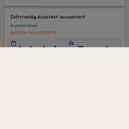
Zelfstandig Assistent accountant
Roosendaal
Ambitie Accountants
Volti
Bedr
jd
ijfsa
uto