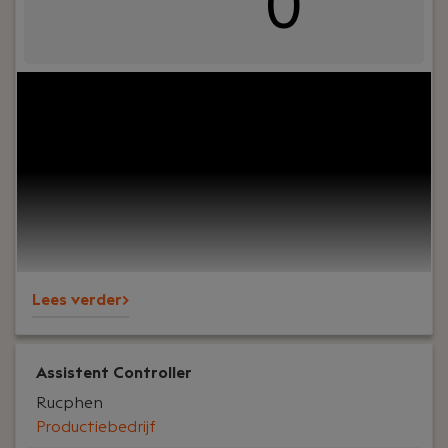
0
Your role:
Zie jij kansen waar anderen cijfers zien?
Dan ben jij de accountant die wij zoeken.
Lees verder>
Assistent Controller
Rucphen
Productiebedrijf