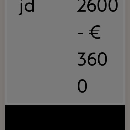
jd
2600
- €
360
0
Your role:
Sta jij aan het begin van je financiële
carrière, ben je gek op cijfers en voel jij je helemaal
thuis in de accountancy? Dan ben jij de junior
assistent-accountant die wij zoeken.