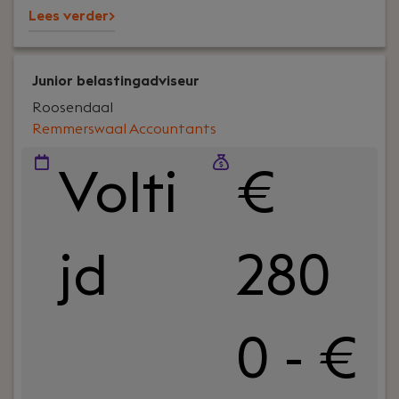
Lees verder>
zoekt.
Junior belastingadviseur
Roosendaal
Remmerswaal Accountants
Volti
€
jd
280
0 - €