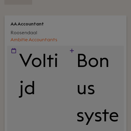
AA Accountant
Roosendaal
Ambitie Accountants
Volti
Bon
jd
us
syste