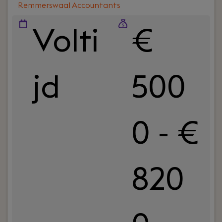
Remmerswaal Accountants
Volti
€
jd
500
0 - €
820