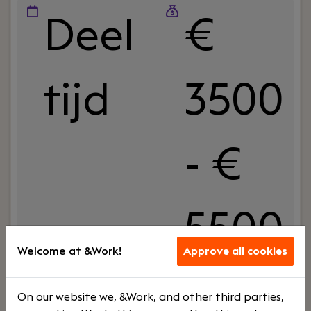
Deel
€
tijd
3500
- €
5500
Welcome at &Work!
Approve all cookies
Your role:
Als Assistent Controller ben jij de
On our website we, &Work, and other third parties,
rechterhand van de Finance Manager en zorg je