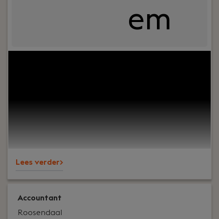
em
Your role:
Je hebt je AA-titel op zak, of bent daar
bijna. Nu wil je een rol waarin je niet alleen dossiers
afrondt, maar ondernemers helpt bij keuzes over
groei, structuur, winstgevendheid en toekomst.Bij
Ambitie Accountants werk je als Accountant AA /
Relatiebeheerder dicht op de klant. Je krijgt
ruimte om advies te geven, relaties uit te bouwen
en mee te denken over automatisering binnen
een modern accountantskantoor in Roosendaal.
Lees verder>
Accountant
Roosendaal