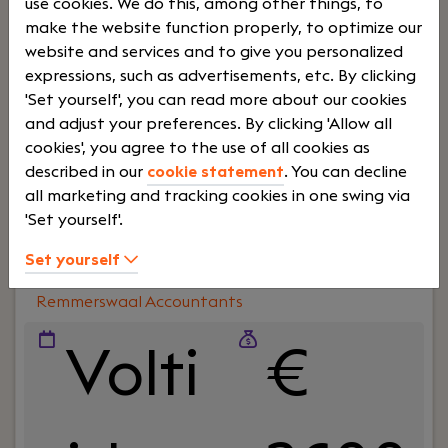
use cookies. We do this, among other things, to
ervoor dat financiële rapportages tijdig en
make the website function properly, to optimize our
accuraat worden aangeleverd. Je combineert
website and services and to give you personalized
precisie met goede communicatieve vaardigheden
expressions, such as advertisements, etc. By clicking
en draagt zo bij aan het optimaliseren van
'Set yourself', you can read more about our cookies
financiële processen en het inzichtelijk maken van
and adjust your preferences. By clicking 'Allow all
de bedrijfsresultaten.
cookies', you agree to the use of all cookies as
described in our
cookie statement
. You can decline
Lees verder>
all marketing and tracking cookies in one swing via
'Set yourself'.
Junior assistent-accountant
Set yourself
Roosendaal
Remmerswaal Accountants
Volti
€