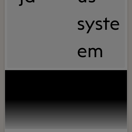
syste
em
Your role:
Ben jij een relatiebeheerder in de
accountancy die liever vooruitkijkt met
ondernemers dan alleen achteraf cijfers toelicht?
Bij Ambitie Accountants beheer je je eigen mkb-
portefeuille en ben je het vaste aanspreekpunt
voor ondernemers die hun cijfers willen gebruiken
om betere beslissingen te nemen.Dit is een rol
voor iemand met samenstelervaring die meer
advies, verantwoordelijkheid en ondernemerschap