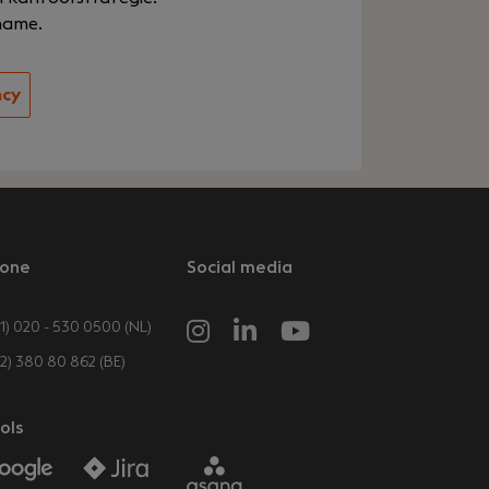
name.
ncy
one
Social media
1) 020 - 530 0500 (NL)
32) 380 80 862 (BE)
ols