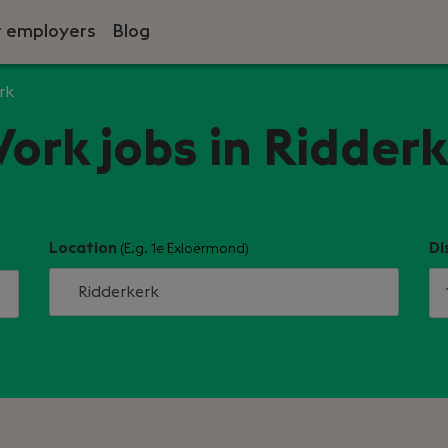
r employers
Blog
rk
ork jobs in Ridder
Location
Di
(E.g. 1e Exloërmond)