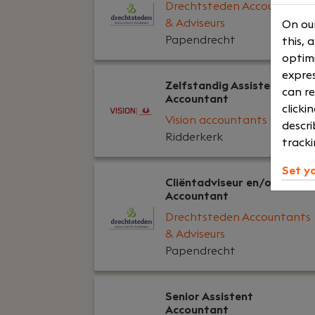
Drechtsteden Accountants
& Adviseurs
On our
Papendrecht
this, 
optimi
expres
Zelfstandig Assistent
can re
Accountant
clicki
Vision accountants
descri
Ridderkerk
tracki
Set y
Cliëntadviseur en/of
Accountant
Drechtsteden Accountants
& Adviseurs
Papendrecht
Senior Assistent
Accountant