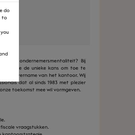
s
We do
 to
eme
, you
 and
et een ondernemersmentaliteit? Bij
erk krijg je de unieke kans om toe te
ledige overname van het kantoor. Wij
sionals dat al sinds 1983 met plezier
 onze toekomst mee wil vormgeven.
le.
 fiscale vraagstukken.
 kantoorstrategie.