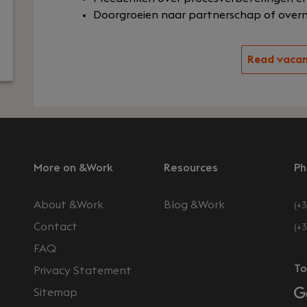
Doorgroeien naar partnerschap of over
Read vaca
More on &Work
Resources
Ph
About &Work
Blog &Work
(+3
Contact
(+
FAQ
To
Privacy Statement
Sitemap