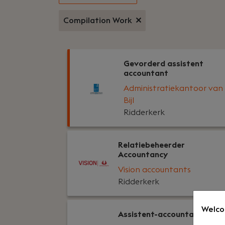
Compilation Work
Gevorderd assistent
accountant
Administratiekantoor van
Bijl
Ridderkerk
Relatiebeheerder
Accountancy
Vision accountants
Ridderkerk
Welco
Assistent-accountant