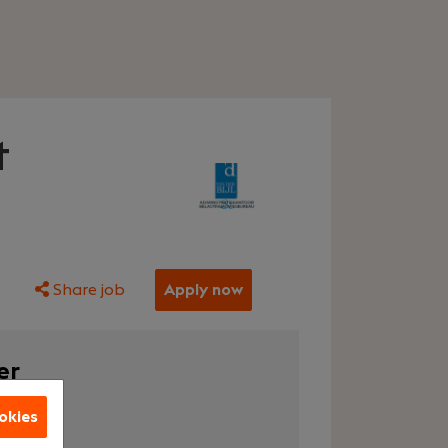
t
Share job
Apply now
er
okies
raining