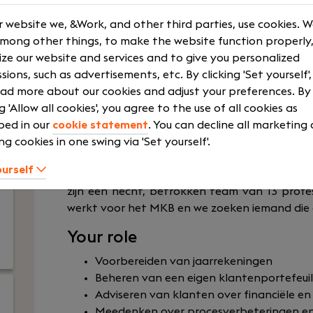
Fulltime
Flexible hour
HPE
Laptop
 website we, &Work, and other third parties, use cookies. 
among other things, to make the website function properly,
Senior
Pension Sch
ze our website and services and to give you personalized
Show more
sions, such as advertisements, etc. By clicking 'Set yourself'
ad more about our cookies and adjust your preferences. By
ng 'Allow all cookies', you agree to the use of all cookies as
bed in our
cookie statement
. You can decline all marketing
Ben jij een ervaren assistent accountant m
ng cookies in one swing via 'Set yourself'.
Administratiekantoor Van der Bijl in Ridderk
ourself
groeien naar mede-eigenaarschap of zelfs vol
zijn een hecht, betrokken team van 13 profes
werkt voor het MKB en we zoeken iemand die
Your role
Voorbereiden van jaarrekeningen
Beheren van een eigen klantenportefeuil
Adviseren van klanten over financiële en
Meedenken over procesverbeteringen en