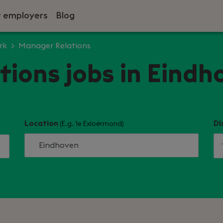
r employers
Blog
rk
Manager Relations
ions jobs in Eindh
Location
Di
(E.g. 1e Exloërmond)