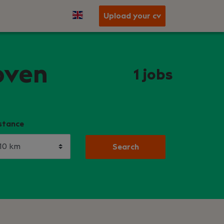
Upload your cv
oven
1
jobs
stance
Search