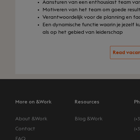
Aansturen van een enthousiast team van
Motiveren van het team om goede result
Verantwoordelijk voor de planning en fa
Een dynamische functie waarin je jezelf k
als op het gebied van leiderschap
Read vaca
More on &Work
Resources
Ph
About &Work
Blog &Work
(+3
Contact
(+
FAQ