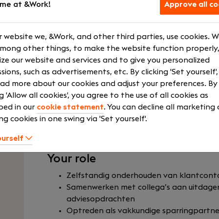
me at &Work!
Approve all co
Senior
Company ca
Fulltime
Courses and t
 website we, &Work, and other third parties, use cookies. 
HPE
Flexible hour
among other things, to make the website function properly,
Show more
ze our website and services and to give you personalized
sions, such as advertisements, etc. By clicking 'Set yourself'
ad more about our cookies and adjust your preferences. By
ng 'Allow all cookies', you agree to the use of all cookies as
Wil jij samen met collega’s uitdagende opdra
bed in our
cookie statement
. You can decline all marketing
jezelf verder ontwikkelen in je vak en ben 
ng cookies in one swing via 'Set yourself'.
vrijheid en verantwoordelijkheid geeft? 
ourself
relatiebeheerder voor één van onze vestiginge
Your role
Zelfstandig onderhouden van klantcont
Samenwerken met collega’s aan uitdage
adviesopdrachten
Optreden als vakkundige sparringpartne