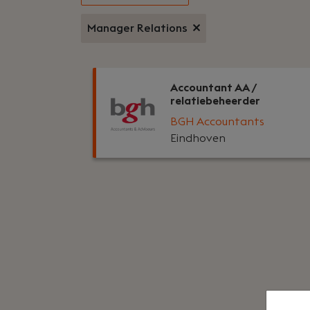
Manager Relations
Accountant AA /
relatiebeheerder
BGH Accountants
Eindhoven