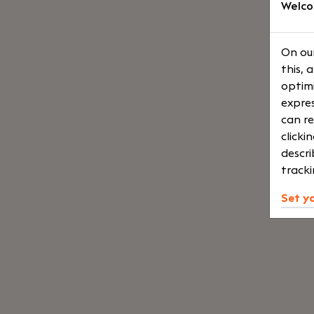
Welco
On our
this, 
optimi
expres
can re
clicki
descri
tracki
Set y