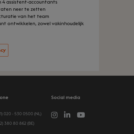
 4 assistent-accountants
aten neer te zetten
cturatie van het team
unt ontwikkelen, zowel vakinhoudelijk
ncy
one
Social media
1) 020 - 530 0500 (NL)
32) 380 80 862 (BE)