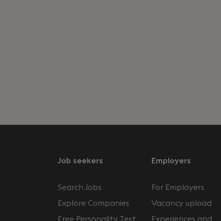
Job seekers
Employers
Search Jobs
For Employers
Explore Companies
Vacancy upload
Free Personality Test
Experiences and