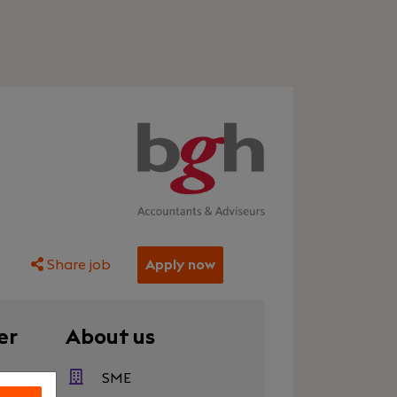
Share job
Apply now
er
About us
500
SME