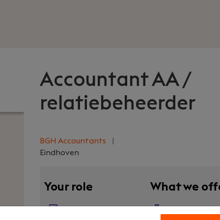
Accountant AA /
relatiebeheerder
BGH Accountants
|
Eindhoven
Your role
What we off
Manager Relations
€ 5000 - € 8