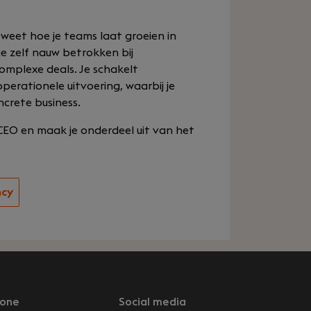
 weet hoe je teams laat groeien in
je zelf nauw betrokken bij
complexe deals. Je schakelt
erationele uitvoering, waarbij je
crete business.
 CEO en maak je onderdeel uit van het
ncy
one
Social media