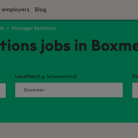
r employers
Blog
rk
Manager Relations
ions jobs in Boxm
Location
Di
(E.g. 1e Exloërmond)