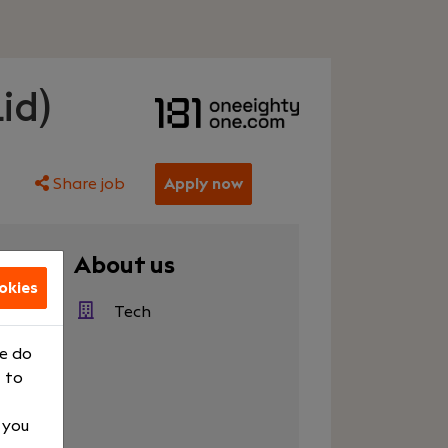
id)
Share job
Apply now
er
About us
okies
000
Tech
e
We do
r
 to
ed
, you