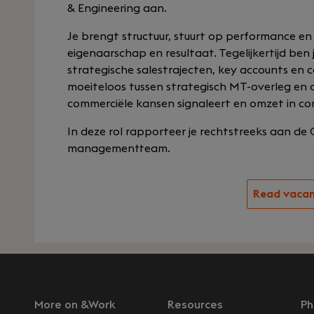
& Engineering aan.
Je brengt structuur, stuurt op performance en
eigenaarschap en resultaat. Tegelijkertijd ben 
strategische salestrajecten, key accounts en 
moeiteloos tussen strategisch MT-overleg en op
commerciële kansen signaleert en omzet in con
In deze rol rapporteer je rechtstreeks aan de
managementteam.
Read vaca
More on &Work
Resources
Ph