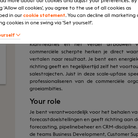
ad more about our cookies and adjust your preferences. By
ng 'Allow all cookies', you agree to the use of all cookies as
bed in our
cookie statement
. You can decline all marketing
ng cookies in one swing via 'Set yourself'.
Als Head of Sales (MT-lid) vervul je een sleut
ourself
verantwoordelijk voor het realiseren van co
klantrelaties en het verder uitbouwen 
commerciële scherpte herken je direct waa
vertalen naar resultaat. Je bent een energiek
richting geeft en tegelijkertijd zelf het voor
salestrajecten.
Juist in deze scale-upfase spee
professionaliseren van de commerciële orga
groeiambities.
Your role
Je bent verantwoordelijk voor het behalen va
forecastdoelstellingen en geeft richting aan 
forecasting, pipelinebeheer en CRM-discipline
de teams Business Development, Customer Supp