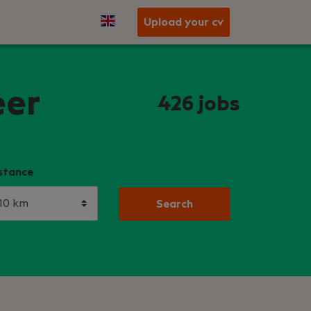
Upload your cv
eer
426
jobs
stance
Search