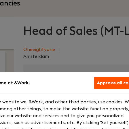
ancies
Head of Sales (MT-L
Oneeightyone
|
Amsterdam
Your role
What we off
me at &Work!
Approve all co
Sales Manager
€ 5000 - € 8
Senior
Bonus schem
 website we, &Work, and other third parties, use cookies. 
Fulltime
Company ca
among other things, to make the website function properly,
ze our website and services and to give you personalized
HPE
Lunch provid
sions, such as advertisements, etc. By clicking 'Set yourself'
Show more