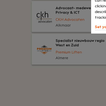
can re
clicki
Advocaat- medewerker
descri
Privacy & ICT
tracki
CKH Advocaten
Alkmaar
Set y
Specialist nieuwbouw regio
West en Zuid
Premium Liften
Almere