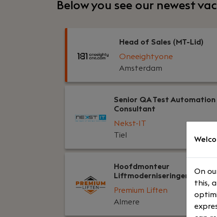
Below you see our newest vac
Head of Sales (MT-Lid)
Oneeightyone
Amsterdam
Senior QA Test Automation
Consultant
Nekst-IT
Tiel
Welco
Hoofdmonteur
On our
Liftmoderniseringen
this, 
Premium Liften
optimi
Almere
expres