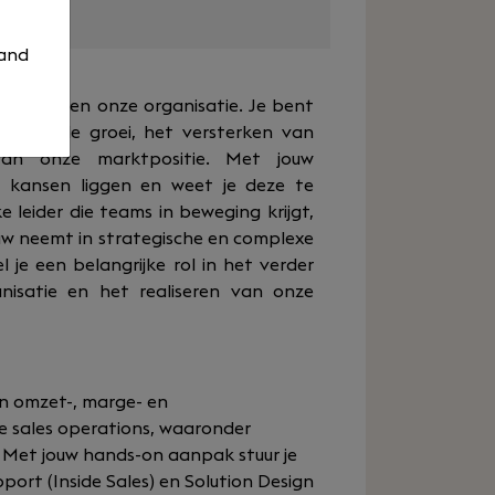
 and
elrol binnen onze organisatie. Je bent
mmerciële groei, het versterken van
van onze marktpositie. Met jouw
r kansen liggen en weet je deze te
e leider die teams in beweging krijgt,
touw neemt in strategische en complexe
l je een belangrijke rol in het verder
nisatie en het realiseren van onze
n omzet-, marge- en
de sales operations, waaronder
. Met jouw hands-on aanpak stuur je
ort (Inside Sales) en Solution Design