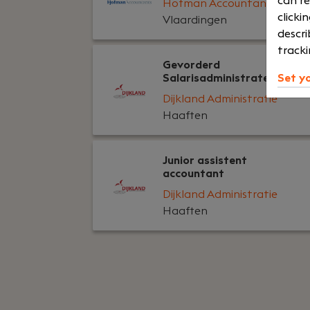
can re
Hofman Accountants
clicki
Vlaardingen
descri
tracki
Gevorderd
Set y
Salarisadministrateur
Dijkland Administratie
Haaften
Junior assistent
accountant
Dijkland Administratie
Haaften