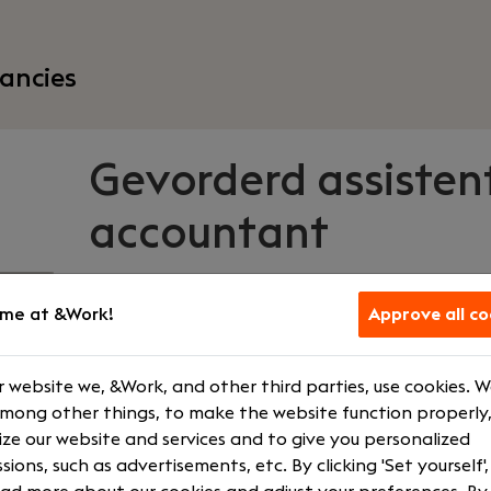
ancies
Gevorderd assisten
accountant
Dijkland Administratie
|
me at &Work!
Approve all co
Haaften
 website we, &Work, and other third parties, use cookies. 
Your role
What we off
among other things, to make the website function properly,
ze our website and services and to give you personalized
Assistant Accountant
€ 3500 - € 5
sions, such as advertisements, etc. By clicking 'Set yourself'
Senior
Courses and t