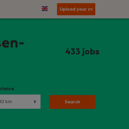
Upload your cv
sen-
433
jobs
stance
Search