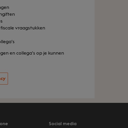
ngen
ngiften
es
 fiscale vraagstukken
llega’s
rijgen en collega’s op je kunnen
ncy
one
Social media