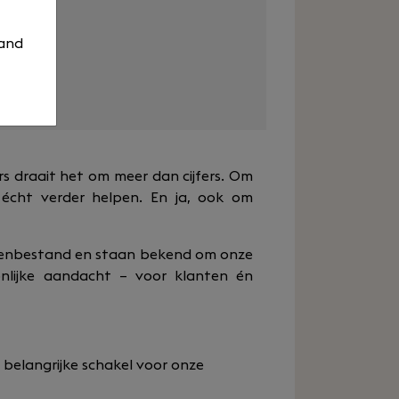
s
 and
eme
urs draait het om meer dan cijfers. Om
écht verder helpen. En ja, ook om
ntenbestand en staan bekend om onze
nlijke aandacht – voor klanten én
 belangrijke schakel voor onze