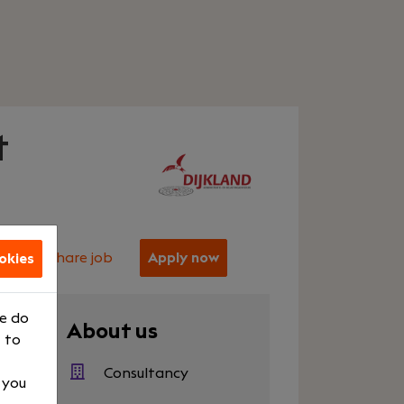
t
Share job
Apply now
okies
We do
er
About us
 to
500
Consultancy
, you
raining