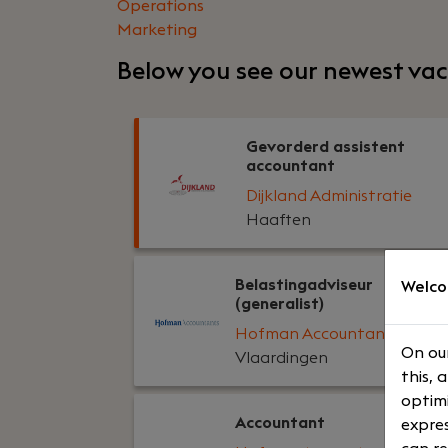
Operations
Marketing
Below you see our newest vac
Gevorderd assistent
accountant
Dijkland Administratie
Haaften
Belastingadviseur
Welco
(generalist)
Hofman Accountants
On our
Vlaardingen
this, 
optimi
Accountant
expres