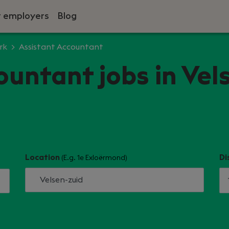
r employers
Blog
rk
Assistant Accountant
ountant jobs in Vel
Location
Di
(E.g. 1e Exloërmond)