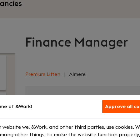
ancies
Finance Manager
Premium Liften
|
Almere
Your role
What we off
me at &Work!
Approve all co
Financial Controller
€ 6500 - € 8
Medior
Company ca
 website we, &Work, and other third parties, use cookies. 
Fulltime
Courses and t
among other things, to make the website function properly,