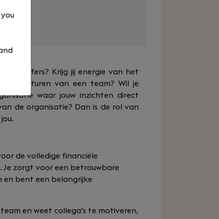
, you
 and
an de cijfers? Krijg jij energie van het
het aansturen van een team? Wil je
anisatie waar jouw inzichten direct
van de organisatie? Dan is de rol van
jou.
oor de volledige financiële
n. Je zorgt voor een betrouwbare
n en bent een belangrijke
e team en weet collega's te motiveren,