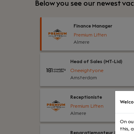
Below you see our newest vac
Finance Manager
Premium Liften
Almere
Head of Sales (MT-Lid)
Oneeightyone
Amsterdam
Receptioniste
Welco
Premium Liften
Almere
On our
this, 
Reparatiemonteur Midden-