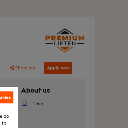
Share job
Apply now
er
About us
okies
000
Tech
r
We do
raining
 to