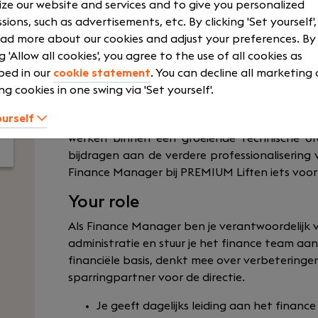
ze our website and services and to give you personalized
HPE
Laptop
sions, such as advertisements, etc. By clicking 'Set yourself'
Show more
ad more about our cookies and adjust your preferences. By
ng 'Allow all cookies', you agree to the use of all cookies as
bed in our
cookie statement
. You can decline all marketing
ng cookies in one swing via 'Set yourself'.
Ben jij een ervaren financial die verder kijkt d
ourself
optimaliseren van financiële processen én 
werken binnen een groeiende technische org
bijdragen aan de verdere professionalisering 
Finance Manager bij PREMIUM Liften iets voor 
Your role
Als Finance Manager ben je verantwoordelijk v
administratie en stuur je het finance team aa
financiële basis, denkt mee over verbeteringe
sparringpartner voor de directie.
Je geeft dagelijks leiding aan het financ