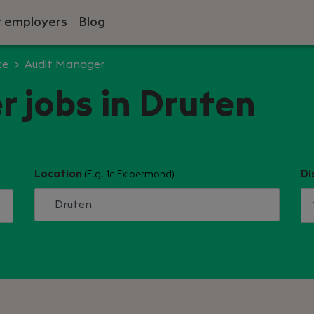
r employers
Blog
ce
Audit Manager
 jobs in Druten
Location
Di
(E.g. 1e Exloërmond)