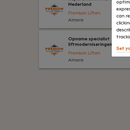
optimi
Nederland
expres
Premium Liften
can re
Almere
clicki
descri
tracki
Opname specialist
liftmoderniseringen
Set y
Premium Liften
Almere