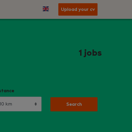
Upload your cv
1
jobs
stance
Search