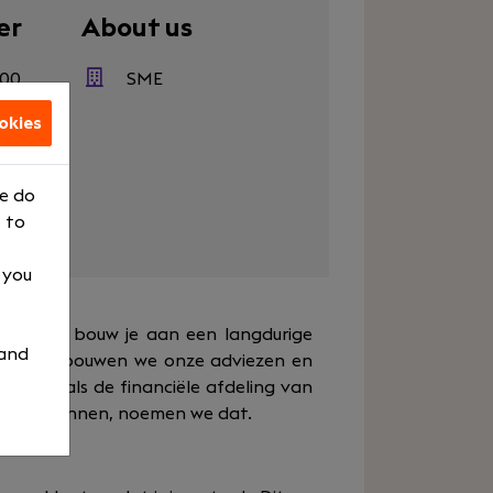
er
About us
500
SME
raining
okies
s
We do
 to
, you
kaar. Dan bouw je aan een langdurige
 and
ie basis bouwen we onze adviezen en
Zie ons als de financiële afdeling van
nnen = kunnen, noemen we dat.