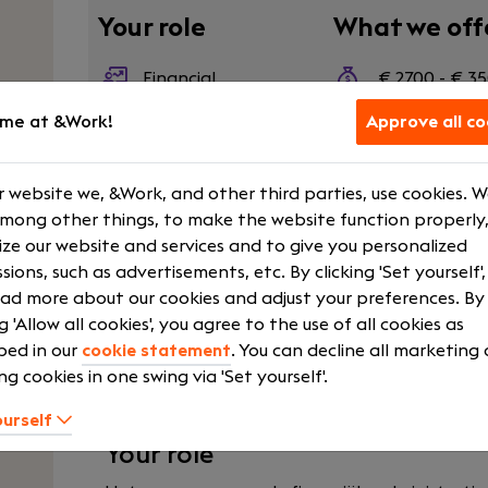
Your role
What we off
Financial
€ 2700 - € 3
Administrator
Courses and t
me at &Work!
Approve all co
Medior
Flexible hour
Fulltime
Laptop
 website we, &Work, and other third parties, use cookies. 
EDSEC
Show more
among other things, to make the website function properly,
ze our website and services and to give you personalized
sions, such as advertisements, etc. By clicking 'Set yourself'
ad more about our cookies and adjust your preferences. By
ng 'Allow all cookies', you agree to the use of all cookies as
Als je elkaar goed kent, dan vertrouw je el
bed in our
cookie statement
. You can decline all marketing
relatie waarin je optimaal samenwerkt. Op d
ng cookies in one swing via 'Set yourself'.
bieden we je de beste financiële oplossingen. 
je bedrijf die meebouwt aan de toekomst. Ke
ourself
Your role