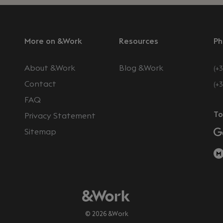
More on &Work
Resources
Ph
About &Work
Blog &Work
(+3
Contact
(+
FAQ
To
Privacy Statement
Sitemap
© 2026 &Work