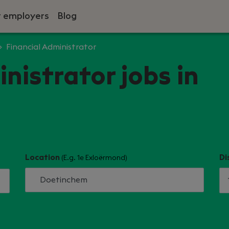
r employers
Blog
Financial Administrator
nistrator jobs in
Location
Di
(E.g. 1e Exloërmond)