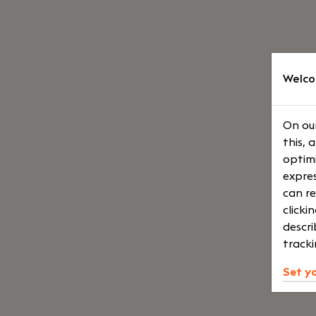
Welco
On our
this, 
optimi
expres
can re
clicki
descri
tracki
Set y