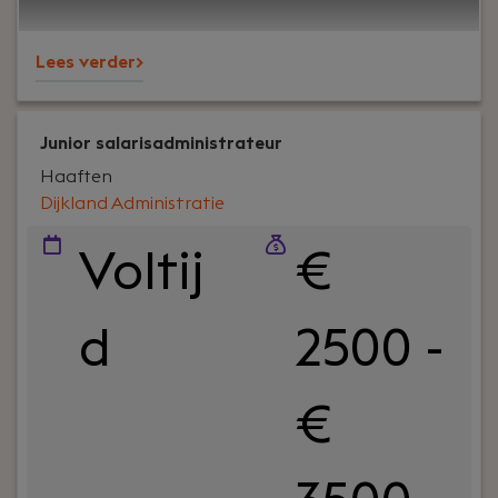
betrokkenheid en persoonlijke aandacht – voor
klanten én collega’s.
Lees verder>
Junior salarisadministrateur
Haaften
Dijkland Administratie
Voltij
€
d
2500 -
€