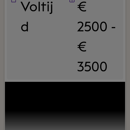
Voltij
€
d
2500 -
€
3500
Your role:
Bij Dijkland administratie- en
belastingadviseurs draait het niet alleen om
cijfers, maar vooral om mensen. Om ondernemers
die willen groeien. En om collega’s die
samenwerken, lachen en af en toe strijden om de
laatste tosti op woensdag.Wij zijn al jaren actief in
het MKB, van bouw tot detailhandel en van