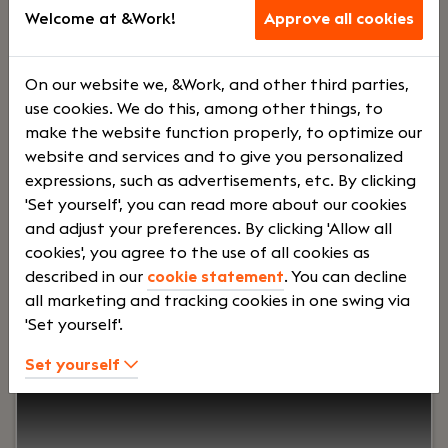
Voltij
€
Welcome at &Work!
Approve all cookies
d
3500 -
On our website we, &Work, and other third parties,
use cookies. We do this, among other things, to
make the website function properly, to optimize our
€
website and services and to give you personalized
expressions, such as advertisements, etc. By clicking
'Set yourself', you can read more about our cookies
5500
and adjust your preferences. By clicking 'Allow all
cookies', you agree to the use of all cookies as
described in our
cookie statement
. You can decline
Your role:
Bij Dijkland administratie- en
all marketing and tracking cookies in one swing via
belastingadviseurs draait het om meer dan cijfers.
'Set yourself'.
Om vertrouwen, samenwerking en ondernemers
écht verder helpen. En ja, ook om humor op de
Set yourself
werkvloer en goede lunches.Wij werken al jaren
voor een breed MKB-klantenbestand en staan
bekend om onze nuchtere aanpak,