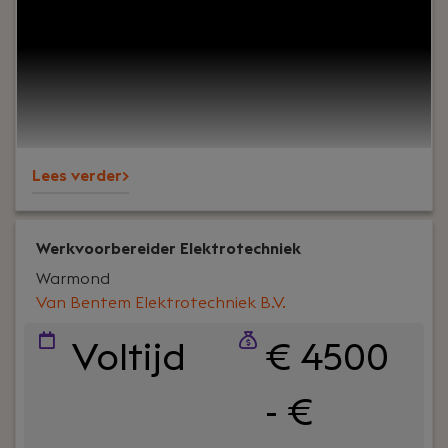
vastzitten aan één soort werk? Bij Van Bentem
Elektrotechniek werk je in de buitendienst,
meestal samen met een collega, met je eigen bus
van de zaak.Je kunt bij ons 2, 3, 4 of 5 dagen per
week werken. Je krijgt ruimte om je verder te
ontwikkelen en om je te specialiseren in het type
elektrotechnisch werk dat bij jou past.
Lees verder>
Werkvoorbereider Elektrotechniek
Warmond
Van Bentem Elektrotechniek B.V.
Voltijd
€ 4500
- €