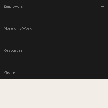
Employers
More on &Work
Resources
Phone
Social media
Tools