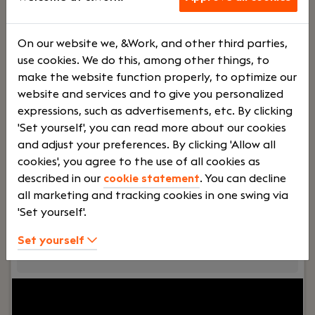
detail en samenwerking centraal staan. Geen
standaard seriematige bouw, maar maatwerk
On our website we, &Work, and other third parties,
waar jij als calculator echt impact hebt.
use cookies. We do this, among other things, to
make the website function properly, to optimize our
Lees verder>
website and services and to give you personalized
expressions, such as advertisements, etc. By clicking
'Set yourself', you can read more about our cookies
Elektromonteur
and adjust your preferences. By clicking 'Allow all
Warmond
cookies', you agree to the use of all cookies as
Van Bentem Elektrotechniek B.V.
described in our
cookie statement
. You can decline
all marketing and tracking cookies in one swing via
Voltijd
Bedrijfs
'Set yourself'.
Set yourself
auto
Your role:
Wil je als elektromonteur werken aan
afwisselende, kleinschalige projecten en niet