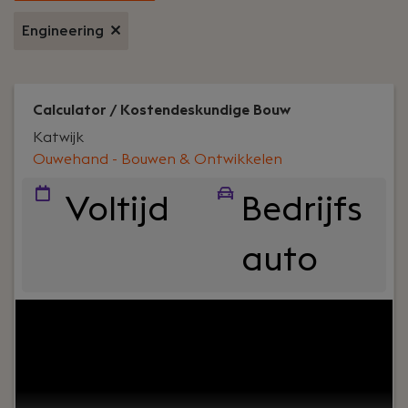
Engineering
Calculator / Kostendeskundige Bouw
Katwijk
Ouwehand - Bouwen & Ontwikkelen
Voltijd
Bedrijfs
auto
Your role:
Ben jij een ervaren
calculator/kostendeskundige die met kennis en
een praktische aanpak het verschil maakt in
uitdagende woningbouwprojecten? Dan zoeken
wij jou! Bij ons krijg je de ruimte om jouw expertise in