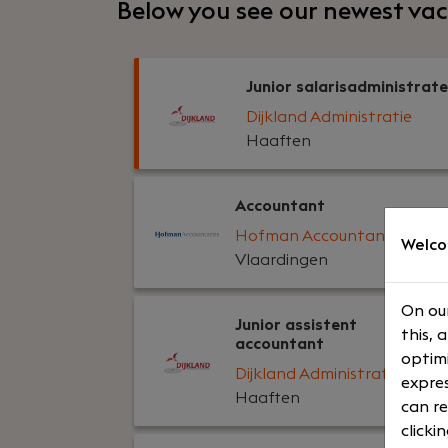
Below you see our newest vac
Junior salarisadministrat
Dijkland Administratie
Haaften
Accountant
Hofman Accountants
Welco
Vlaardingen
On our
Junior assistent
this, 
accountant
optimi
Dijkland Administratie
expres
Haaften
can re
clicki