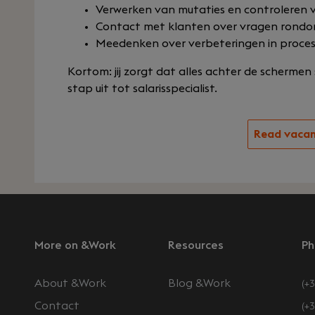
Verwerken van mutaties en controleren
Contact met klanten over vragen rondo
Meedenken over verbeteringen in proce
Kortom: jij zorgt dat alles achter de schermen
stap uit tot salarisspecialist.
Read vaca
More on &Work
Resources
Ph
About &Work
Blog &Work
(+3
Contact
(+