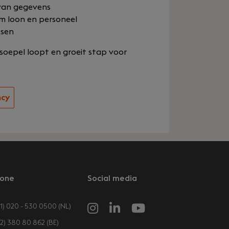
 van gegevens
m loon en personeel
ssen
 soepel loopt en groeit stap voor
ncy
one
Social media
1) 020 - 530 0500 (NL)
32) 380 80 862 (BE)