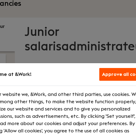
ancies
eur
Junior
salarisadministrate
Dijkland Administratie
|
Haaften
me at &Work!
Approve all co
Your role
What we off
 website we, &Work, and other third parties, use cookies. 
among other things, to make the website function properly,
Payroll Administrator
€ 2500 - € 3
ze our website and services and to give you personalized
sions, such as advertisements, etc. By clicking 'Set yourself'
Fulltime
Courses and t
ad more about our cookies and adjust your preferences. By
EDSEC
Flexible hour
ng 'Allow all cookies', you agree to the use of all cookies as