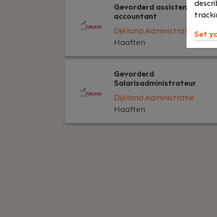
descri
Gevorderd assistent
tracki
accountant
Dijkland Administratie
Set y
Haaften
Gevorderd
Salarisadministrateur
Dijkland Administratie
Haaften