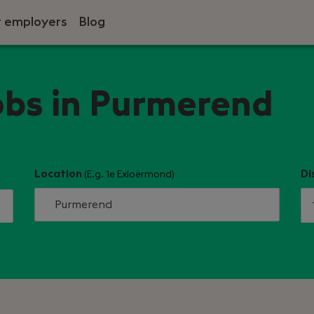
r employers
Blog
obs in Purmerend
Location
Di
(E.g. 1e Exloërmond)