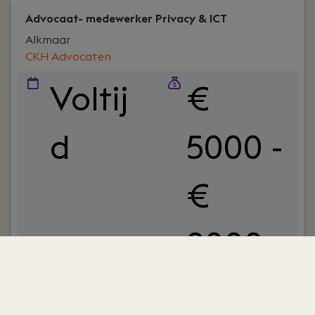
Advocaat- medewerker Privacy & ICT
Alkmaar
CKH Advocaten
Voltij
€
d
5000 -
€
9000
Your role:
Wil jij werken aan actuele juridische
vraagstukken op het snijvlak van recht,