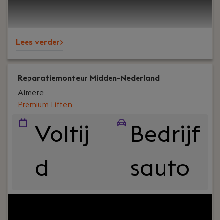
professionalisering van de organisatie? Dan is de
rol van Finance Manager bij PREMIUM Liften iets
voor jou.
Lees verder>
Reparatiemonteur Midden-Nederland
Almere
Premium Liften
Voltij
Bedrijf
d
sauto
Your role:
Ben je klaar voor een technische
uitdaging waarin je jouw elektrotechnische en