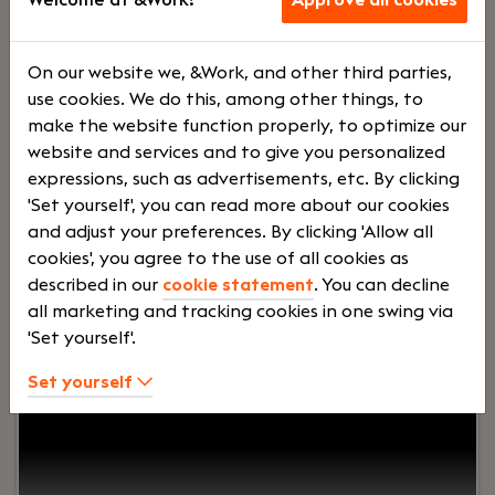
Voltij
€
On our website we, &Work, and other third parties,
use cookies. We do this, among other things, to
d
6500 -
make the website function properly, to optimize our
website and services and to give you personalized
expressions, such as advertisements, etc. By clicking
€
'Set yourself', you can read more about our cookies
and adjust your preferences. By clicking 'Allow all
cookies', you agree to the use of all cookies as
8000
described in our
cookie statement
. You can decline
all marketing and tracking cookies in one swing via
'Set yourself'.
Your role:
Ben jij een ervaren financial die verder
kijkt dan de cijfers? Krijg jij energie van het
Set yourself
optimaliseren van financiële processen én het
aansturen van een team? Wil je werken binnen
een groeiende technische organisatie waar jouw
inzichten direct bijdragen aan de verdere