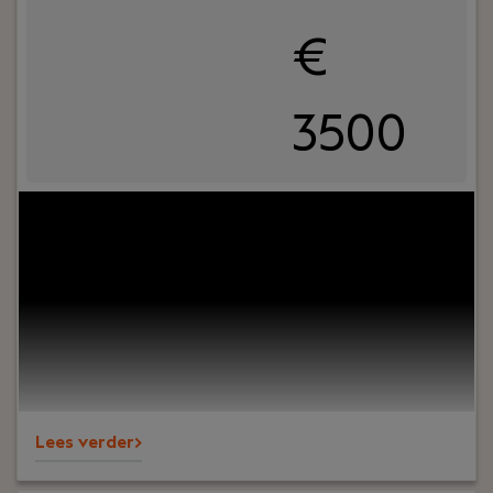
€
3500
Your role:
Ben jij het visitekaartje van een
organisatie en krijg je energie van contact met
mensen? Vind je het leuk om zaken te regelen,
overzicht te bewaren en collega's te
ondersteunen? Dan is deze functie als
Receptioniste bij PREMIUM Liften iets voor jou!
Lees verder>