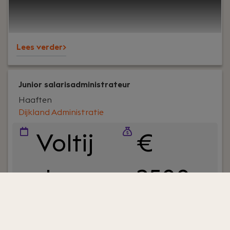
kun je wellicht meteen als senior belastingadviseur
starten.
Lees verder>
Junior salarisadministrateur
Haaften
Dijkland Administratie
Voltij
€
d
2500 -
€