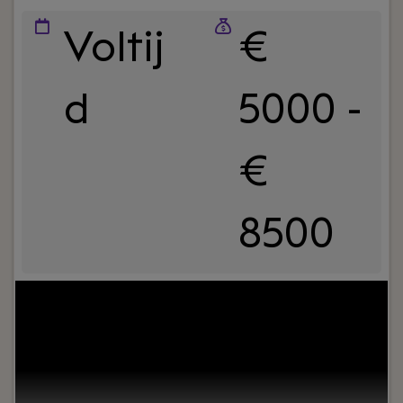
Voltij
€
d
5000 -
€
8500
Your role:
Bij Hofman Accountants zijn we op zoek
naar een ervaren belastingadviseur die proactief
onze MKB klanten adviseert op fiscaal gebied. Je
hebt minimaal 5 tot 10 jaar ervaring als fiscalist
om zelfstandig contact met onze klanten te
kunnen hebben. En als je veel meer ervaring hebt,