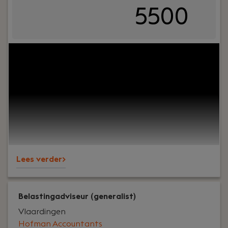
5500
Your role:
Bij Dijkland administratie- en
belastingadviseurs draait het om meer dan alleen
cijfers. Het draait om vertrouwen, persoonlijk
contact en zorgen dat ondernemers op ons
kunnen bouwen. En ja, ook om een goede sfeer op
kantoor.Wij ondersteunen al jaren MKB-
ondernemers in diverse branches en staan
bekend om onze nuchtere aanpak, korte lijnen en
betrokkenheid – richting klanten én collega’s.
Lees verder>
Belastingadviseur (generalist)
Vlaardingen
Hofman Accountants