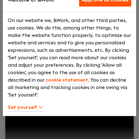
Voltij
€
On our website we, &Work, and other third parties,
use cookies. We do this, among other things, to
d
3500 -
make the website function properly, to optimize our
website and services and to give you personalized
expressions, such as advertisements, etc. By clicking
€
'Set yourself', you can read more about our cookies
and adjust your preferences. By clicking 'Allow all
cookies', you agree to the use of all cookies as
5500
described in our
cookie statement
. You can decline
all marketing and tracking cookies in one swing via
'Set yourself'.
Your role:
Bij Dijkland administratie- en
belastingadviseurs draait het om meer dan cijfers.
Set yourself
Om vertrouwen, samenwerking en ondernemers
écht verder helpen. En ja, ook om humor op de
werkvloer en goede lunches.Wij werken al jaren
voor een breed MKB-klantenbestand en staan