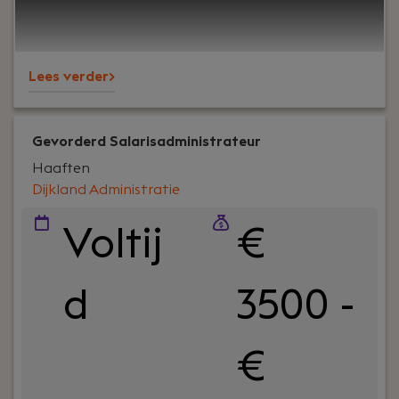
bekend om onze nuchtere aanpak,
betrokkenheid en persoonlijke aandacht – voor
klanten én collega’s.
Lees verder>
Gevorderd Salarisadministrateur
Haaften
Dijkland Administratie
Voltij
€
d
3500 -
€