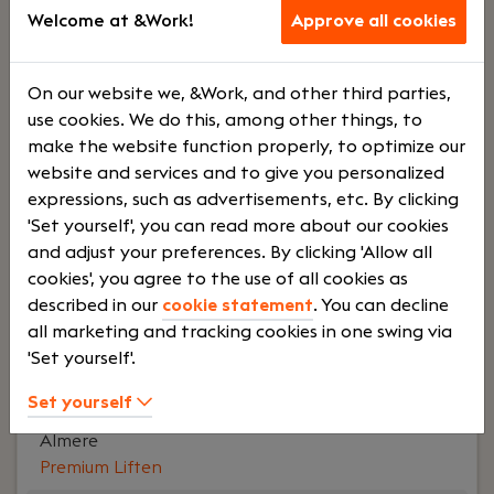
d
sauto
Welcome at &Work!
Approve all cookies
Your role:
Heb je ervaring in de liftindustrie en wil
On our website we, &Work, and other third parties,
je jouw organisatorische en technische
use cookies. We do this, among other things, to
capaciteiten inzetten bij een van DE befaamde
make the website function properly, to optimize our
bedrijven in de liftindustrie? Ben je capabel in het
website and services and to give you personalized
vastleggen van de conditie / liftlifecycle
expressions, such as advertisements, etc. By clicking
management van een lift en wil je dit combineren
'Set yourself', you can read more about our cookies
met een centrale rol binnen onze
and adjust your preferences. By clicking 'Allow all
moderniseringsorganisatie?
cookies', you agree to the use of all cookies as
described in our
cookie statement
. You can decline
Lees verder>
all marketing and tracking cookies in one swing via
'Set yourself'.
Set yourself
Reparatiemonteur Midden-Nederland
Almere
Premium Liften