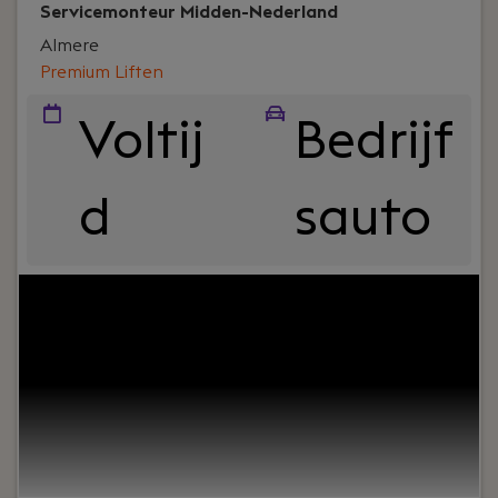
Servicemonteur Midden-Nederland
Almere
Premium Liften
Voltij
Bedrijf
d
sauto
Your role:
Ben je klaar voor een technische
uitdaging waarin je jouw elektrotechnische en
mechanische kennis in kan zetten? Geniet je van
de vrijheid van het onderweg zijn en het blij
maken van klanten? Dit is jouw kans! Ons service
team zoekt een servicemonteur die een eigen wijk
in beheer gaat nemen en onderhoudt en
storingen gaat verrichten op de tofste locaties in