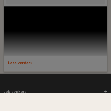
Your role:
Ben jij het visitekaartje van een
organisatie en krijg je energie van contact met
mensen? Vind je het leuk om zaken te regelen,
overzicht te bewaren en collega's te
ondersteunen? Dan is deze functie als
Receptioniste bij PREMIUM Liften iets voor jou!
Lees verder>
Job seekers
Employers