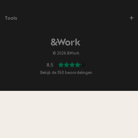
Tools
© 2026 &Work
8.5
Bekijk de
350
beoordelingen