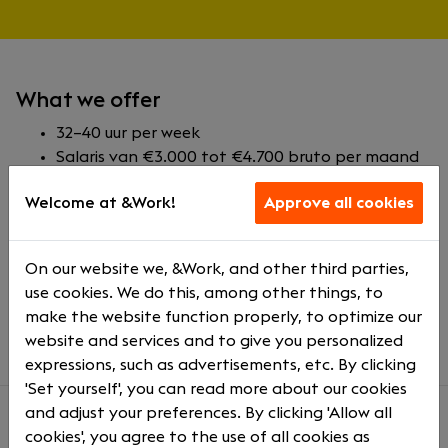
What we offer
32–40 uur per week
Salaris van €3.000 tot €4.700 bruto per maand
op basis van 40 uur
Welcome at &Work!
Approve all cookies
8% vakantiegeld
Mogelijkheden tot groei op het vlak dat jij wilt
Auto van Momo
On our website we, &Work, and other third parties,
Pensioenregeling
use cookies. We do this, among other things, to
30 vakantiedagen per jaar inclusief feestdagen
make the website function properly, to optimize our
naar keuze
website and services and to give you personalized
expressions, such as advertisements, etc. By clicking
'Set yourself', you can read more about our cookies
and adjust your preferences. By clicking 'Allow all
cookies', you agree to the use of all cookies as
About us