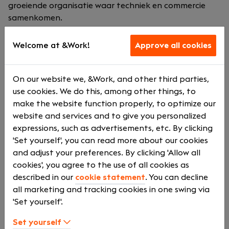
groeiende organisatie waar techniek en commercie
samenkomen.
Wij bieden:
Welcome at &Work!
Approve all cookies
Een afwisselende en uitdagende functie met veel
verantwoordelijkheid;
On our website we, &Work, and other third parties,
Een marktconform salaris afhankelijk van
use cookies. We do this, among other things, to
ervaring en opleiding;
make the website function properly, to optimize our
Goede secundaire arbeidsvoorwaarden;
website and services and to give you personalized
Pensioenregeling conform cao Metalektro;
expressions, such as advertisements, etc. By clicking
Ruimte voor eigen initiatief en persoonlijke
'Set yourself', you can read more about our cookies
ontwikkeling;
and adjust your preferences. By clicking 'Allow all
Opleidings- en doorgroeimogelijkheden;
cookies', you agree to the use of all cookies as
Een prettige en informele werksfeer binnen een
described in our
cookie statement
. You can decline
betrokken team;
all marketing and tracking cookies in one swing via
Werken in een moderne en professionele
'Set yourself'.
organisatie waar klanttevredenheid centraal
staat.
Set yourself