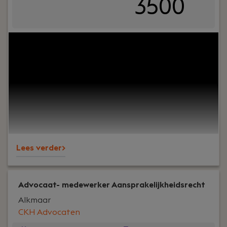
3500
Your role:
Ben jij het visitekaartje van een
organisatie en krijg je energie van contact met
mensen? Vind je het leuk om zaken te regelen,
overzicht te bewaren en collega's te
ondersteunen? Dan is deze functie als
Receptioniste bij PREMIUM Liften iets voor jou!
Lees verder>
Advocaat- medewerker Aansprakelijkheidsrecht
Alkmaar
CKH Advocaten