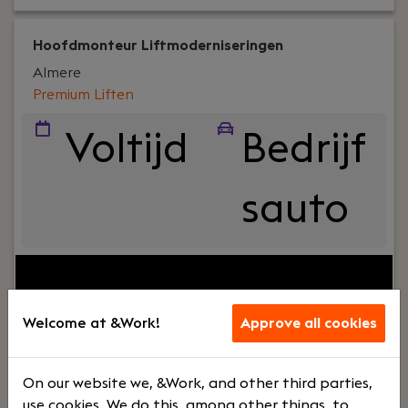
Hoofdmonteur Liftmoderniseringen
Almere
Premium Liften
Voltijd
Bedrijf
sauto
Your role:
Ben je klaar voor een technische
uitdaging waarin je jouw elektrotechnische en
mechanische liftkennis in kan zetten in het
Welcome at &Work!
Approve all cookies
moderniseringen van een lift. Geniet je van het
werken in klein teamverband en neem jij het
eigenaarschap om een volledige modernisering uit
On our website we, &Work, and other third parties,
te voeren op de gaafste locaties in Nederland?
use cookies. We do this, among other things, to