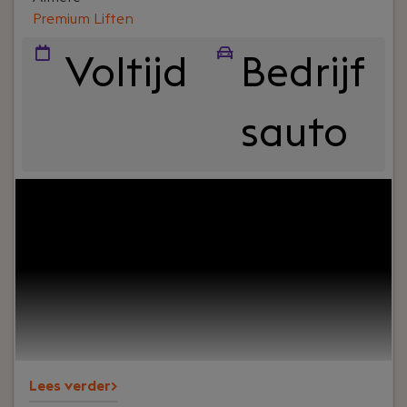
Premium Liften
Voltijd
Bedrijf
sauto
Your role:
Heb je ervaring in de liftindustrie en wil
je jouw organisatorische en technische
capaciteiten inzetten bij een van DE befaamde
bedrijven in de liftindustrie? Ben je capabel in het
vastleggen van de conditie / liftlifecycle
management van een lift en wil je dit combineren
met een centrale rol binnen onze
moderniseringsorganisatie?
Lees verder>