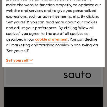
make the website function properly, to optimize our
website and services and to give you personalized
Lees verder>
expressions, such as advertisements, etc. By clicking
'Set yourself', you can read more about our cookies
and adjust your preferences. By clicking 'Allow all
Servicemonteur Midden-Nederland
cookies', you agree to the use of all cookies as
Almere
described in our
cookie statement
. You can decline
Premium Liften
all marketing and tracking cookies in one swing via
'Set yourself'.
Voltijd
Bedrijf
Set yourself
sauto
Your role:
Ben je klaar voor een technische
uitdaging waarin je jouw elektrotechnische en
mechanische kennis in kan zetten? Geniet je van
de vrijheid van het onderweg zijn en het blij